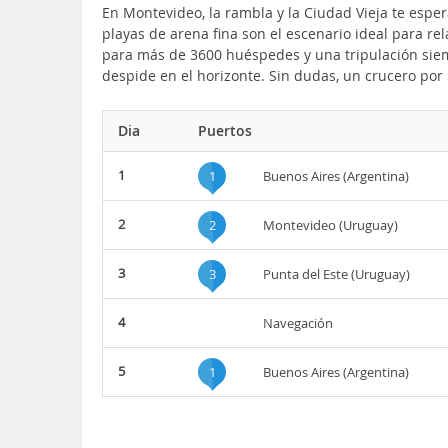
En Montevideo, la rambla y la Ciudad Vieja te esper
playas de arena fina son el escenario ideal para re
para más de 3600 huéspedes y una tripulación siemp
despide en el horizonte. Sin dudas, un crucero por
Dia
Puertos
1
1
Buenos Aires (Argentina)
2
2
Montevideo (Uruguay)
3
3
Punta del Este (Uruguay)
4
Navegación
5
1
Buenos Aires (Argentina)