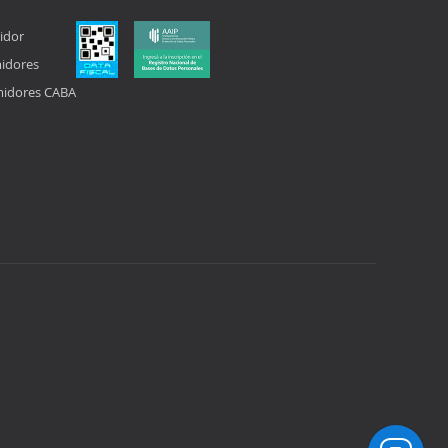
idor
midores
midores CABA