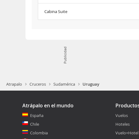
Cabina Suite
Publicidad
Atrapalo
Cruceros
Sudamérica
Uruguay
Atrápalo en el mundo
Producto
España
Vuelos
Chile
Hoteles
Colombia
Vuelo+Hotel