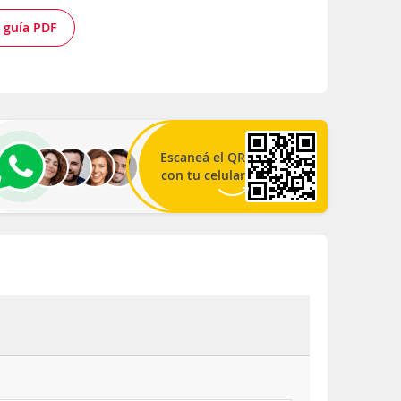
 guía PDF
Escaneá el QR
con tu celular