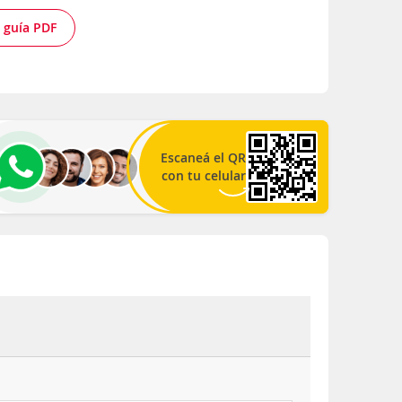
 guía PDF
Escaneá el QR
con tu celular