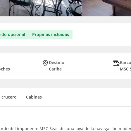
uido opcional
Propinas incluidas
Destino
Barc
oches
Caribe
MSC 
l crucero
Cabinas
ordo del imponente MSC Seaside, una joya de la navegación modern