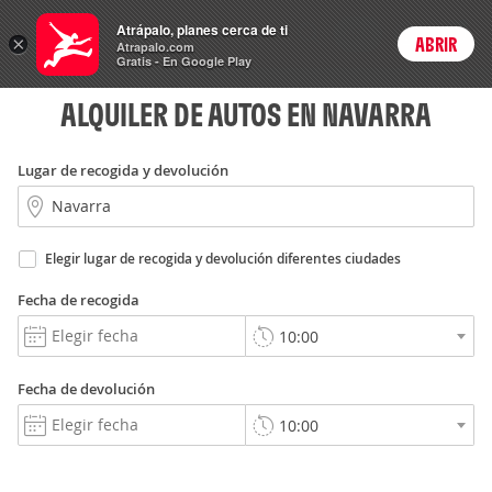
Autos
Atrápalo, planes cerca de ti
ARS
×
ABRIR
Precios en
Cambiar moneda
Peso argen
Login
Atrapalo.com
Gratis - En Google Play
ALQUILER DE AUTOS EN NAVARRA
Lugar de recogida y devolución
Elegir lugar de recogida y devolución diferentes ciudades
Fecha de recogida
Fecha de devolución