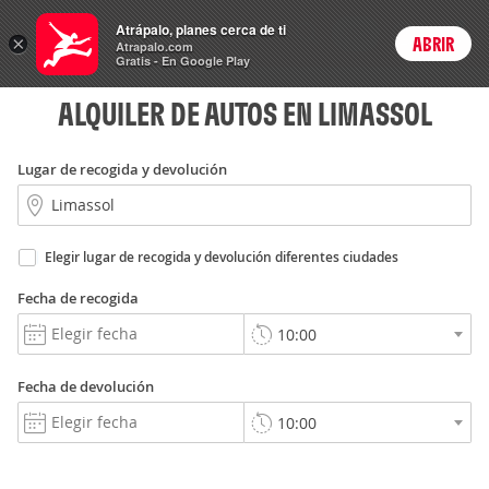
Autos
Atrápalo, planes cerca de ti
ARS
×
ABRIR
Precios en
Cambiar moneda
Peso argen
Login
Atrapalo.com
Gratis - En Google Play
ALQUILER DE AUTOS EN LIMASSOL
Lugar de recogida y devolución
Elegir lugar de recogida y devolución diferentes ciudades
Fecha de recogida
Fecha de devolución