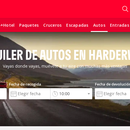
o+Hotel
Paquetes
Cruceros
Escapadas
Entradas
Autos
ILER DE AUTOS EN HARDE
Vayas donde vayas, muévete a tu aire con muchas más ventajas
Fecha de recogida
Fecha de devolució