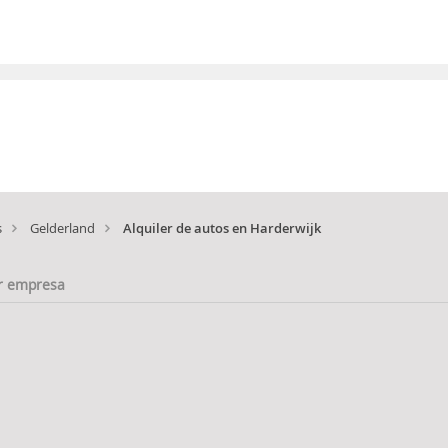
s
Gelderland
Alquiler de autos en Harderwijk
r empresa