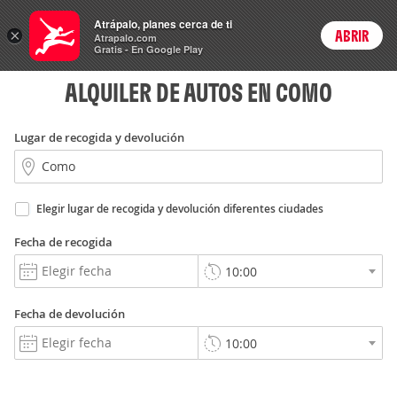
Autos
Atrápalo, planes cerca de ti
ARS
×
ABRIR
Precios en
Cambiar moneda
Peso argen
Login
Atrapalo.com
Gratis - En Google Play
ALQUILER DE AUTOS EN COMO
Lugar de recogida y devolución
Elegir lugar de recogida y devolución diferentes ciudades
Fecha de recogida
Fecha de devolución