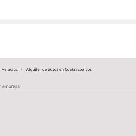
Veracruz
Alquiler de autos en Coatzacoalcos
r empresa