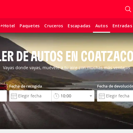
o+Hotel
Paquetes
Cruceros
Escapadas
Entradas
Autos
LER DE AUTOS EN COATZAC
Vayas donde vayas, muévete a tu aire con muchas más ventajas
Fecha de recogida
Fecha de devolució