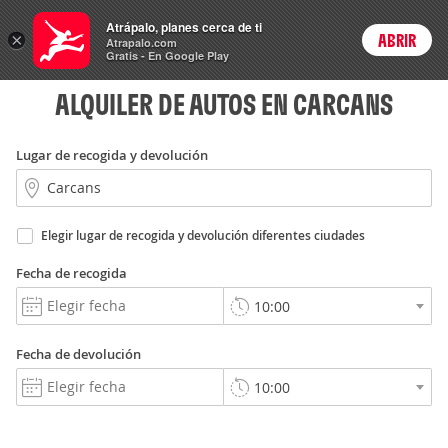
Autos
Atrápalo, planes cerca de ti
ARS
×
ABRIR
Precios en
Cambiar moneda
Peso argen
Login
Atrapalo.com
Gratis - En Google Play
ALQUILER DE AUTOS EN CARCANS
Lugar de recogida y devolución
Elegir lugar de recogida y devolución diferentes ciudades
Fecha de recogida
Fecha de devolución