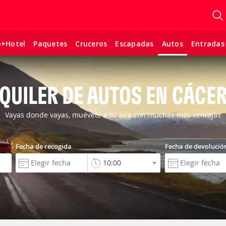
o+Hotel
Paquetes
Cruceros
Escapadas
Entradas
Autos
QUILER DE AUTOS EN CÁCE
Vayas donde vayas, muévete a tu aire con muchas más ventajas
Fecha de recogida
Fecha de devolució