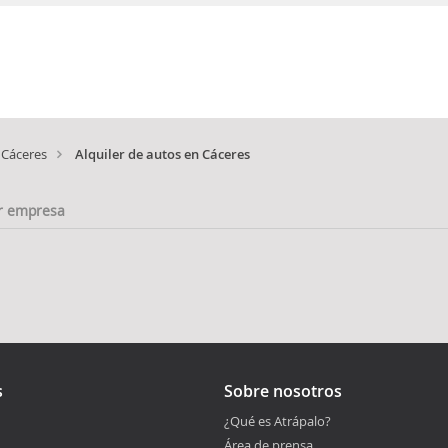
Cáceres
Alquiler de autos en Cáceres
r empresa
s
Sobre nosotros
¿Qué es Atrápalo?
Área de prensa