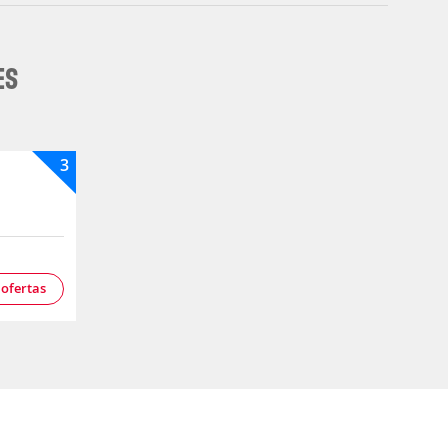
ES
3
 ofertas