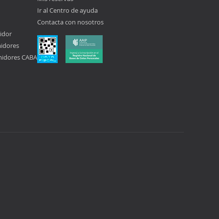
Ir al Centro de ayuda
Contacta con nosotros
idor
midores
midores CABA