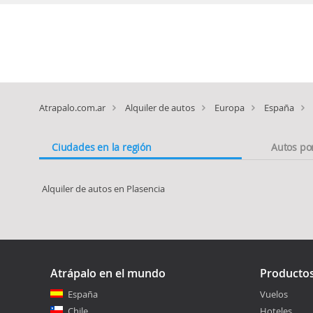
Atrapalo.com.ar
Alquiler de autos
Europa
España
Ciudades en la región
Autos po
Alquiler de autos en Plasencia
Atrápalo en el mundo
Producto
España
Vuelos
Chile
Hoteles