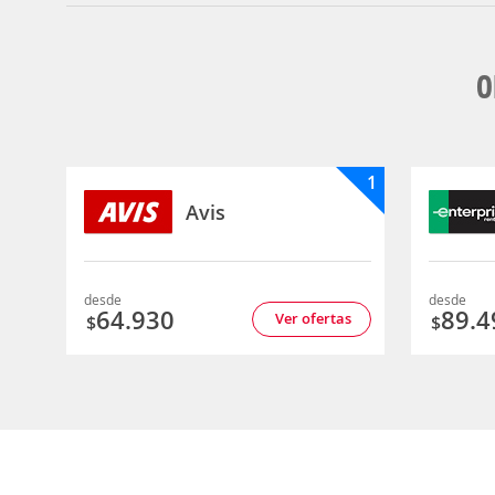
O
1
Avis
desde
desde
64.930
89.4
Ver ofertas
$
$