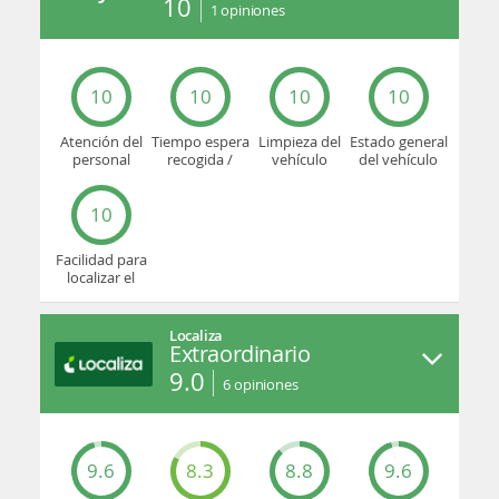
10
1
opiniones
10
10
10
10
Atención del
Tiempo espera
Limpieza del
Estado general
personal
recogida /
vehículo
del vehículo
devolución
10
Facilidad para
localizar el
mostrador u
oficina
Localiza
Extraordinario
9.0
6
opiniones
9.6
8.3
8.8
9.6