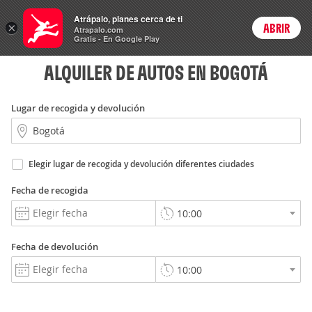
Autos
Atrápalo, planes cerca de ti
ARS
×
ABRIR
Precios en
Cambiar moneda
Peso argen
Login
Atrapalo.com
Gratis - En Google Play
ALQUILER DE AUTOS EN BOGOTÁ
Lugar de recogida y devolución
Elegir lugar de recogida y devolución diferentes ciudades
Fecha de recogida
Fecha de devolución