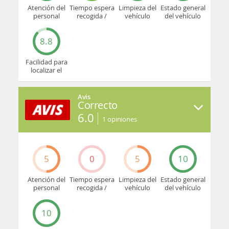
Atención del
Tiempo espera
Limpieza del
Estado general
personal
recogida /
vehículo
del vehículo
devolución
8.8
Facilidad para
localizar el
mostrador u
oficina
Avis
Correcto
6.0
1
opiniones
5
0
5
10
Atención del
Tiempo espera
Limpieza del
Estado general
personal
recogida /
vehículo
del vehículo
devolución
10