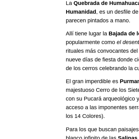
La
Quebrada de Humahuac
Humanidad
, es un desfile d
parecen pintados a mano.
Allí tiene lugar la
Bajada de l
popularmente como
el desent
rituales más convocantes del
nueve días de fiesta donde c
de los cerros celebrando la c
El gran imperdible es
Purma
majestuoso Cerro de los Siet
con su Pucará arqueológico 
acceso a las imponentes serr
los 14 Colores).
Para los que buscan paisajes 
blanco infinito de las
Salinas