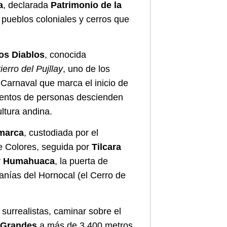
a
, declarada
Patrimonio de la
e pueblos coloniales y cerros que
os Diablos
, conocida
ierro del Pujllay
, uno de los
 Carnaval que marca el inicio de
ientos de personas descienden
ultura andina.
marca
, custodiada por el
e Colores, seguida por
Tilcara
y
Humahuaca
, la puerta de
anías del Hornocal (el Cerro de
surrealistas, caminar sobre el
 Grandes
a más de 3.400 metros