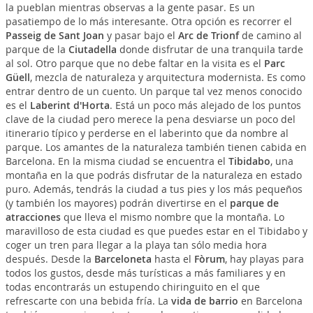
la pueblan mientras observas a la gente pasar. Es un
pasatiempo de lo más interesante. Otra opción es recorrer el
Passeig de Sant Joan
y pasar bajo el
Arc de Trionf
de camino al
parque de la
Ciutadella
donde disfrutar de una tranquila tarde
al sol. Otro parque que no debe faltar en la visita es el
Parc
Güell
, mezcla de naturaleza y arquitectura modernista. Es como
entrar dentro de un cuento. Un parque tal vez menos conocido
es el
Laberint d'Horta
. Está un poco más alejado de los puntos
clave de la ciudad pero merece la pena desviarse un poco del
itinerario típico y perderse en el laberinto que da nombre al
parque. Los amantes de la naturaleza también tienen cabida en
Barcelona. En la misma ciudad se encuentra el
Tibidabo
, una
montaña en la que podrás disfrutar de la naturaleza en estado
puro. Además, tendrás la ciudad a tus pies y los más pequeños
(y también los mayores) podrán divertirse en el
parque de
atracciones
que lleva el mismo nombre que la montaña. Lo
maravilloso de esta ciudad es que puedes estar en el Tibidabo y
coger un tren para llegar a la playa tan sólo media hora
después. Desde la
Barceloneta
hasta el
Fòrum
, hay playas para
todos los gustos, desde más turísticas a más familiares y en
todas encontrarás un estupendo chiringuito en el que
refrescarte con una bebida fría. La
vida de barrio
en Barcelona