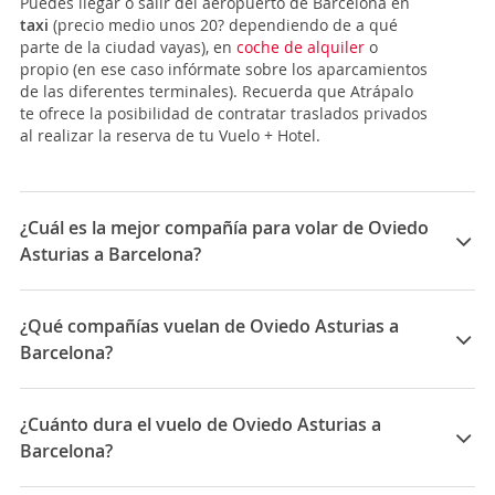
Puedes llegar o salir del aeropuerto de Barcelona en
taxi
(precio medio unos 20? dependiendo de a qué
parte de la ciudad vayas), en
coche de alquiler
o
propio (en ese caso infórmate sobre los aparcamientos
de las diferentes terminales). Recuerda que Atrápalo
te ofrece la posibilidad de contratar traslados privados
al realizar la reserva de tu Vuelo + Hotel.
¿Cuál es la mejor compañía para volar de Oviedo
Asturias a Barcelona?
Las mejores compañías para viajar entre Oviedo
Asturias y Barcelona son: Iberia, Vueling
¿Qué compañías vuelan de Oviedo Asturias a
Barcelona?
Las compañías que vuelan de Oviedo Asturias a
Barcelona son: Vueling, Volotea, Iberia
¿Cuánto dura el vuelo de Oviedo Asturias a
Barcelona?
La duración media para viajar entre Oviedo Asturias y