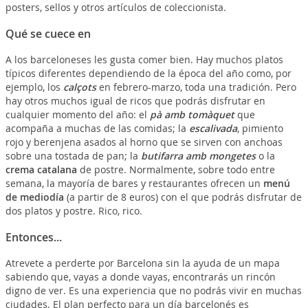
posters, sellos y otros artículos de coleccionista.
Qué se cuece en
A los barceloneses les gusta comer bien. Hay muchos platos
típicos diferentes dependiendo de la época del año como, por
ejemplo, los
calçots
en febrero-marzo, toda una tradición. Pero
hay otros muchos igual de ricos que podrás disfrutar en
cualquier momento del año: el
pà amb tomàquet
que
acompaña a muchas de las comidas; la
escalivada
, pimiento
rojo y berenjena asados al horno que se sirven con anchoas
sobre una tostada de pan; la
butifarra amb mongetes
o la
crema catalana
de postre. Normalmente, sobre todo entre
semana, la mayoría de bares y restaurantes ofrecen un
menú
de mediodía
(a partir de 8 euros) con el que podrás disfrutar de
dos platos y postre. Rico, rico.
Entonces...
Atrevete a perderte por Barcelona sin la ayuda de un mapa
sabiendo que, vayas a donde vayas, encontrarás un rincón
digno de ver. Es una experiencia que no podrás vivir en muchas
ciudades. El plan perfecto para un día barcelonés es