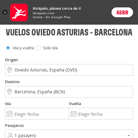
Vuelos
Atrápalo, planes cerca de ti
ARS
×
ABRIR
Precios en
Cambiar moneda
Peso argen
Login
Atrapalo.com
Gratis - En Google Play
VUELOS OVIEDO ASTURIAS - BARCELONA
Ida y vuelta
Solo ida
Origen
Destino
Ida
Vuelta
Pasajeros