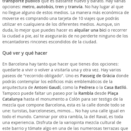
transporte público
que es bastante nuevo y barato. Hay varias
opciones:
metro
,
autobús
,
tren
y
tranvía
. No hay lugar al que
no llegue alguno de estos medios. La manera más económica de
moverse es comprando una tarjeta de 10 viajes que podrás
utilizar en cualquiera de los diferentes medios. Aunque, sin
duda, lo mejor que puedes hacer es
alquilar una bici
o recorrer
la ciudad a pie, así te asegurarás de no perderte ninguno de los
encantadores rincones escondidos de la ciudad.
Qué ver y qué hacer
En Barcelona hay tanto que hacer que tienes dos opciones:
quedarte a vivir o volver a visitarla una y otra vez. Hay varios
paseos de "recorrido obligado". Uno es
Passeig de Gràcia
donde
podrás contemplar los edificios más emblemáticos de la
arquitectura de
Antoni Gaudí
, como la
Pedrera
o la
Casa Batlló
.
Tampoco puede faltar un paseo por la
Rambla
desde
Plaça
Catalunya
hasta el monumento a Colón para ser testigo de la
mezcla que compone Barcelona, esta es la calle donde todo se
une: turistas, barceloneses, mimos... No hay una calle igual en
todo el mundo. Caminar por otra rambla, la del Raval, es toda
una experiencia. Disfruta de la variopinta mezcla cultural de
este barrio y tómate algo en una de las numerosas terrazas que