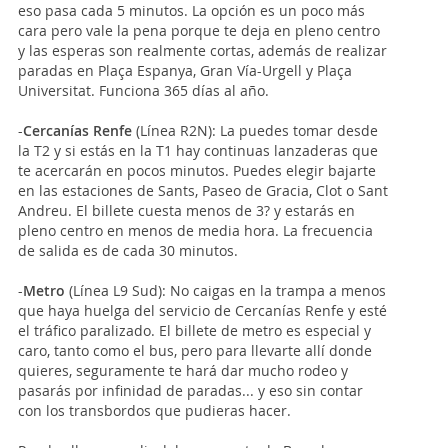
eso pasa cada 5 minutos. La opción es un poco más
cara pero vale la pena porque te deja en pleno centro
y las esperas son realmente cortas, además de realizar
paradas en Plaça Espanya, Gran Vía-Urgell y Plaça
Universitat. Funciona 365 días al año.
-
Cercanías Renfe
(Línea R2N): La puedes tomar desde
la T2 y si estás en la T1 hay continuas lanzaderas que
te acercarán en pocos minutos. Puedes elegir bajarte
en las estaciones de Sants, Paseo de Gracia, Clot o Sant
Andreu. El billete cuesta menos de 3? y estarás en
pleno centro en menos de media hora. La frecuencia
de salida es de cada 30 minutos.
-
Metro
(Línea L9 Sud): No caigas en la trampa a menos
que haya huelga del servicio de Cercanías Renfe y esté
el tráfico paralizado. El billete de metro es especial y
caro, tanto como el bus, pero para llevarte allí donde
quieres, seguramente te hará dar mucho rodeo y
pasarás por infinidad de paradas... y eso sin contar
con los transbordos que pudieras hacer.