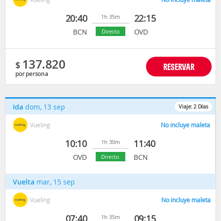
20:40
22:15
1h 35m
BCN
OVD
Directo
137.820
$
RESERVAR
por persona
Ida
dom, 13 sep
Viaje:
2
Días
Vueling
No incluye maleta
10:10
11:40
1h 30m
OVD
BCN
Directo
Vuelta
mar, 15 sep
Vueling
No incluye maleta
07:40
09:15
1h 35m