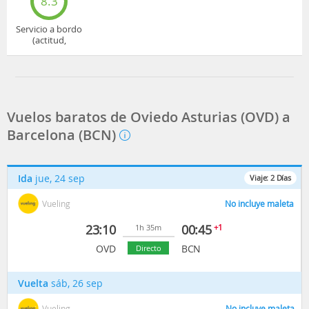
8.3
Servicio a bordo
(actitud,
cuidado...)
Vuelos baratos de Oviedo Asturias (OVD) a
Barcelona (BCN)
Ida
jue, 24 sep
Viaje:
2
Días
Vueling
No incluye maleta
23:10
00:45
+1
1h 35m
OVD
BCN
Directo
Vuelta
sáb, 26 sep
Vueling
No incluye maleta