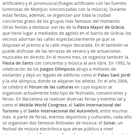
artificiales) y el
piromusical
(fuegos artificiales con las fuentes
luminosas de Montjuïc sincronizadas con la música). Durante
estas fiestas, además, se organizan por toda la ciudad
conciertos gratis de los grupos más famosos del momento.
Otras fiestas a destacar son las de la
Fiesta Mayor de Gràcia
,
que tiene lugar a mediados de agosto en el barrio de Gràcia; los
vecinos adornan las calles espectacularmente ya que se
disputan el premio a la calle mejor decorada. En él también se
puede disfrutar de las terrazas de verano y de actuaciones
musicales en directo. En el mismo mes, se organiza también la
Fiesta de Sants
con conciertos y música al aire libre. En 1992, la
celebración de los
Juegos Olímpicos
atrajo a millones de
visitantes y dejó un legado de edificios como el
Palau Sant Jordi
y la vila olímpica, donde se alojaron los atletas. En el año 2004,
se celebró el
Fórum de las culturas
en cuyo espacio se
organizan actualmente todo tipo de festivales, convenciones y
ferias. En Barcelona se realizan diversas ferias y eventos tal y
como el
Mobile World Congress
, el
Salón Internacional del
Turismo
y el
Salón Internacional del Automóvil
, entre muchos
más. A parte de ferias, eventos deportivos y culturales, cada año
se organizan dos famosos festivales de música: el
Sonar
, un
festival de música electrónica que atrae público a nivel