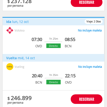
237.128
$
RESERVAR
por persona
Ida
lun, 12 oct
Viaje:
2
Días
Volotea
No incluye maleta
07:30
08:55
1h 25m
OVD
BCN
Directo
Vuelta
mié, 14 oct
Vueling
No incluye maleta
20:40
22:15
1h 35m
BCN
OVD
Directo
246.899
$
RESERVAR
por persona