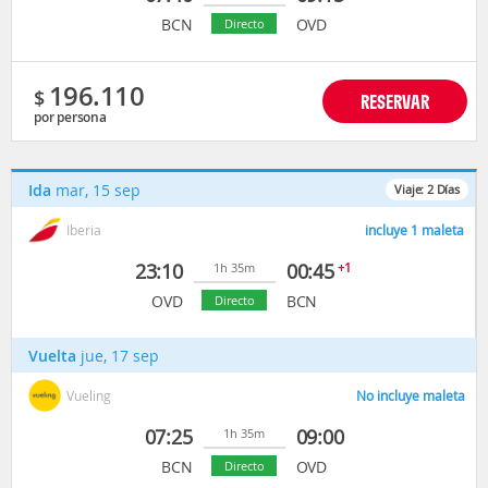
BCN
OVD
Directo
196.110
$
RESERVAR
por persona
Ida
mar, 15 sep
Viaje:
2
Días
Iberia
incluye 1 maleta
23:10
00:45
+1
1h 35m
OVD
BCN
Directo
Vuelta
jue, 17 sep
Vueling
No incluye maleta
07:25
09:00
1h 35m
BCN
OVD
Directo