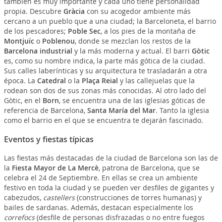
también es muy importante y cada uno tiene personalidad
propia. Descubre
Gràcia
con su acogedor ambiente más
cercano a un pueblo que a una ciudad; la Barceloneta, el barrio
de los pescadores;
Poble Sec
, a los pies de la montaña de
Montjuïc
o
Poblenou
, donde se mezclan los restos de la
Barcelona industrial
y la más moderna y actual. El barri
Gòtic
es, como su nombre indica, la parte más gótica de la ciudad.
Sus calles laberínticas y su arquitectura te trasladarán a otra
época. La
Catedral
o la
Plaça Reial
y las callejuelas que la
rodean son dos de sus zonas más conocidas. Al otro lado del
Gòtic, en el
Born
, se encuentra una de las iglesias góticas de
referencia de Barcelona,
Santa María del Mar
. Tanto la iglesia
como el barrio en el que se encuentra te dejarán fascinado.
Eventos y fiestas típicas
Las fiestas más destacadas de la ciudad de Barcelona son las de
la
Fiesta Mayor de La Mercè
, patrona de Barcelona, que se
celebra el 24 de Septiembre. En ellas se crea un ambiente
festivo en toda la ciudad y se pueden ver desfiles de gigantes y
cabezudos,
castellers
(construcciones de torres humanas) y
bailes de sardanas. Además, destacan especialmente los
correfocs
(desfile de personas disfrazadas o no entre fuegos