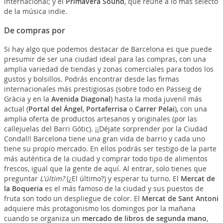
internacional; y el
Primavera Sound
, que reúne a lo más selecto
de la música indie.
De compras por
Si hay algo que podemos destacar de Barcelona es que puede
presumir de ser una ciudad ideal para las compras, con una
amplia variedad de tiendas y zonas comerciales para todos los
gustos y bolsillos. Podrás encontrar desde las firmas
internacionales más prestigiosas (sobre todo en Passeig de
Gràcia y en la
Avenida Diagonal
) hasta la moda juvenil más
actual (
Portal del Ángel
,
Portaferrisa
o
Carrer Pelai
), con una
amplia oferta de productos artesanos y originales (por las
callejuelas del Barri Gòtic). ¡¡Déjate sorprender por la Ciudad
Condal!! Barcelona tiene una gran vida de barrio y cada uno
tiene su propio mercado. En ellos podrás ser testigo de la parte
más auténtica de la ciudad y comprar todo tipo de alimentos
frescos, igual que la gente de aquí. Al entrar, solo tienes que
preguntar
L'últim?
(¿El último?) y esperar tu turno. El
Mercat de
la Boqueria
es el más famoso de la ciudad y sus puestos de
fruta son todo un despliegue de color. El
Mercat de Sant Antoni
adquiere más protagonismo los domingos por la mañana
cuando se organiza un
mercado de libros de segunda mano
,