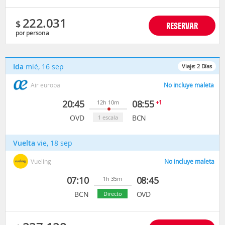
222.031
$
RESERVAR
por persona
Ida
mié, 16 sep
Viaje:
2
Días
Air europa
No incluye maleta
20:45
08:55
+1
12h 10m
OVD
BCN
1 escala
Vuelta
vie, 18 sep
Vueling
No incluye maleta
07:10
08:45
1h 35m
BCN
OVD
Directo