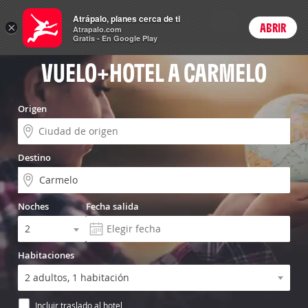
Vuelo+Hotel
Atrápalo, planes cerca de ti
ARS
×
ABRIR
Precios en
Cambiar moneda
Peso argen
Login
Atrapalo.com
Gratis - En Google Play
VUELO+HOTEL A CARMELO
Origen
Destino
Noches
Fecha salida
Habitaciones
Incluir traslado al hotel