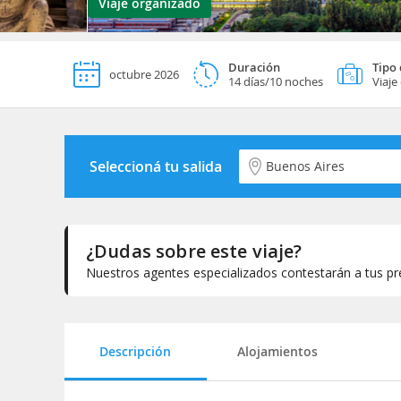
Viaje organizado
Duración
Tipo 
octubre 2026
14 días/10 noches
Viaje
Seleccioná tu salida
Seleccioná tu salida
¿Dudas sobre este viaje?
Nuestros agentes especializados contestarán a tus pre
Selecciona la categoría del alojamiento
Descripción
Alojamientos