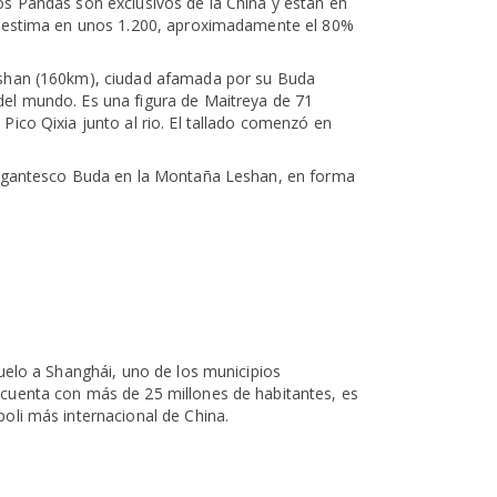
os Pandas son exclusivos de la China y están en
se estima en unos 1.200, aproximadamente el 80%
eshan (160km), ciudad afamada por su Buda
del mundo. Es una figura de Maitreya de 71
Pico Qixia junto al rio. El tallado comenzó en
 gigantesco Buda en la Montaña Leshan, en forma
vuelo a Shanghái, uno de los municipios
 cuenta con más de 25 millones de habitantes, es
poli más internacional de China.