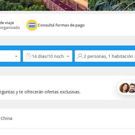
de viaje
Consultá formas de pago
 organizado
Selecciona la duración del viaje
Selecciona la ocupación
guntas y te ofrecerán ofertas exclusivas.
China