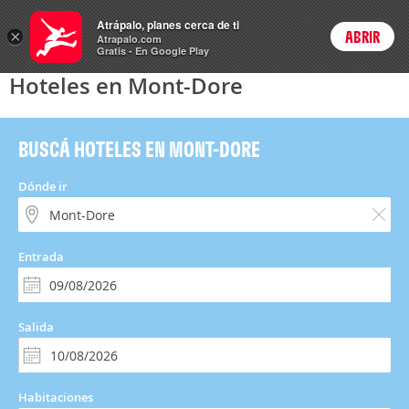
Hoteles
Atrápalo, planes cerca de ti
ARS
×
ABRIR
Precios en
Cambiar moneda
Peso argen
Login
Atrapalo.com
Gratis - En Google Play
Hoteles en Mont-Dore
BUSCÁ HOTELES EN MONT-DORE
Dónde ir
Entrada
Salida
Habitaciones