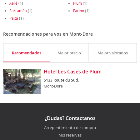
Xéré
(1)
Plum
(1)
Sarraméa
(1)
Farino
(1)
Païta
(1)
Recomendaciones para vos en Mont-Dore
Recomendados
Mejor precio
Mejor valorados
Hotel Les Cases de Plum
5133 Route du Sud,
Mont-Dore
¿Dudas? Contactanos
Arrepentimiento de compra
Mis reservas