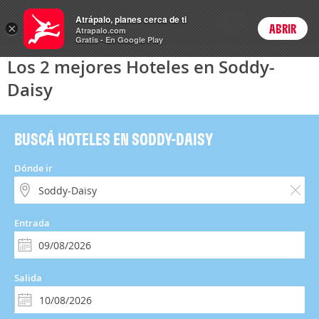
Hoteles
Atrápalo, planes cerca de ti
ARS
×
ABRIR
Precios en
Cambiar moneda
Peso argen
Login
Atrapalo.com
Gratis - En Google Play
Los 2 mejores Hoteles en Soddy-
Daisy
BUSCÁ HOTELES EN SODDY-DAISY
Dónde ir
Entrada
Salida