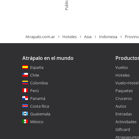
Publicidad
Atrapalo.com.ar
Hoteles
Asia
Indonesia
Provins
Atrápalo en el mundo
Producto
España
Vuelos
Chile
Hoteles
Colombia
Vuelo+Hotel
Perú
Paquetes
Panamá
Cruceros
Costa Rica
Autos
Guatemala
Entradas
México
Actividades
Giftcard
Atrapapunt