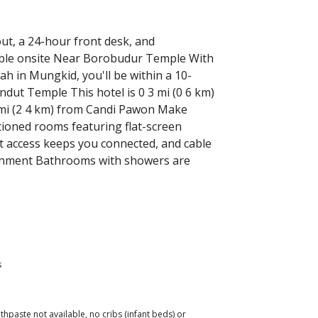
ut, a 24-hour front desk, and
ailable onsite Near Borobudur Temple With
h in Mungkid, you'll be within a 10-
ut Temple This hotel is 0 3 mi (0 6 km)
mi (2 4 km) from Candi Pawon Make
itioned rooms featuring flat-screen
t access keeps you connected, and cable
ainment Bathrooms with showers are
s
hpaste not available, no cribs (infant beds) or