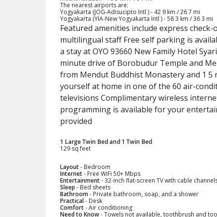
The nearest airports are:
Yogyakarta (JOG-Adisucipto Intl ) - 42 9 km / 26 7 mi
Yogyakarta (YIA-New Yogyakarta Intl ) - 58 3 km / 36 3 mi
Featured amenities include express check-o
multilingual staff Free self parking is av
a stay at OYO 93660 New Family Hotel Syaria
minute drive of Borobudur Temple and Mend
from Mendut Buddhist Monastery and 1 5 
yourself at home in one of the 60 air-cond
televisions Complimentary wireless interne
programming is available for your entert
provided
1 Large Twin Bed and 1 Twin Bed
129 sq feet
Layout
- Bedroom
Internet
- Free WiFi 50+ Mbps
Entertainment
- 32-inch flat-screen TV with cable channel
Sleep
- Bed sheets
Bathroom
- Private bathroom, soap, and a shower
Practical
- Desk
Comfort
- Air conditioning
Need to Know
- Towels not available, toothbrush and toot