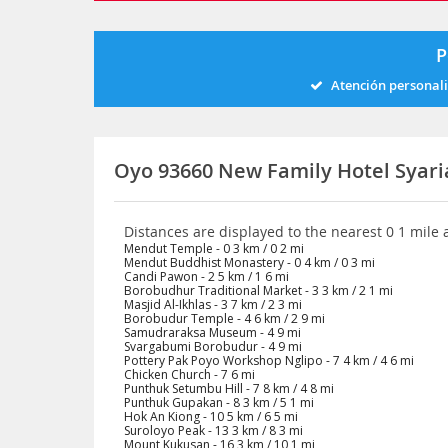
P
Atención personal
Oyo 93660 New Family Hotel Syar
Distances are displayed to the nearest 0 1 mile
Mendut Temple - 0 3 km / 0 2 mi
Mendut Buddhist Monastery - 0 4 km / 0 3 mi
Candi Pawon - 2 5 km / 1 6 mi
Borobudhur Traditional Market - 3 3 km / 2 1 mi
Masjid Al-Ikhlas - 3 7 km / 2 3 mi
Borobudur Temple - 4 6 km / 2 9 mi
Samudraraksa Museum - 4 9 mi
Svargabumi Borobudur - 4 9 mi
Pottery Pak Poyo Workshop Nglipo - 7 4 km / 4 6 mi
Chicken Church - 7 6 mi
Punthuk Setumbu Hill - 7 8 km / 4 8 mi
Punthuk Gupakan - 8 3 km / 5 1 mi
Hok An Kiong - 10 5 km / 6 5 mi
Suroloyo Peak - 13 3 km / 8 3 mi
Mount Kukusan - 16 3 km / 10 1 mi