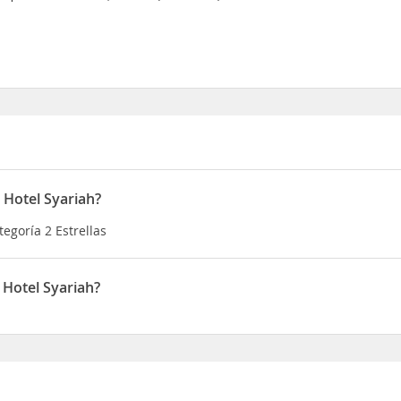
 Hotel Syariah?
egoría 2 Estrellas
Hotel Syariah?
ado en 1, Mendut, Magelang, Jawa Tengah