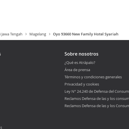
i Jawa Tengah
Magelang
Oyo 93660 New Family Hotel Syariah
s
Sobre nosotros
¿Qué es Atrápalo?
Área de prensa
Términos y condiciones generales
Privacidad y cookies
Ley N° 24.240 de Defensa del Consum
Reclamos Defensa de las y los consu
Reclamos Defensa de las y los Consu
os