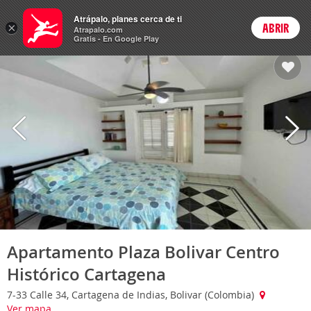
Hoteles
Atrápalo, planes cerca de ti
ARS
×
ABRIR
Cambiar moneda
Login
Precios en
Peso 
Atrapalo.com
Gratis - En Google Play
Apartamento Plaza Bolivar Centro
Histórico Cartagena
7-33 Calle 34, Cartagena de Indias, Bolivar (Colombia)
Ver mapa