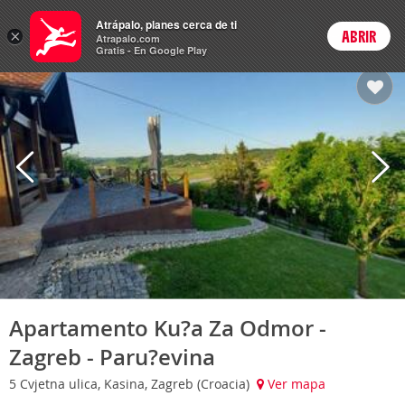
Hoteles
Atrápalo, planes cerca de ti
ARS
×
ABRIR
Cambiar moneda
Login
Precios en
Peso 
Atrapalo.com
Gratis - En Google Play
Apartamento Ku?a Za Odmor -
Zagreb - Paru?evina
5 Cvjetna ulica, Kasina, Zagreb (Croacia)
Ver mapa