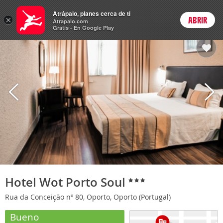
Hoteles
Atrápalo, planes cerca de ti
ARS
×
ABRIR
Cambiar moneda
Login
Precios en
Peso 
Atrapalo.com
Gratis - En Google Play
Hotel Wot Porto Soul
Rua da Conceição nº 80, Oporto, Oporto (Portugal)
Bueno