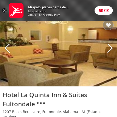
Hoteles
Atrápalo, planes cerca de ti
ARS
×
ABRIR
Cambiar moneda
Login
Precios en
Peso 
Atrapalo.com
Gratis - En Google Play
Hotel La Quinta Inn & Suites
Fultondale
1207 Boots Boulevard, Fultondale, Alabama - AL (Estados
Unidos)