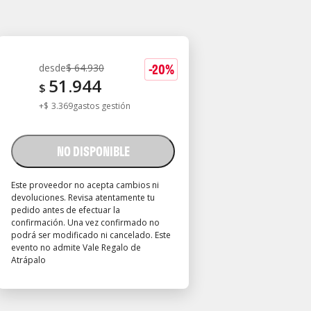
-
20
%
desde
$
64.930
51.944
$
+
$
3.369
gastos gestión
NO DISPONIBLE
Este proveedor no acepta cambios ni
devoluciones. Revisa atentamente tu
pedido antes de efectuar la
confirmación. Una vez confirmado no
podrá ser modificado ni cancelado. Este
evento no admite Vale Regalo de
Atrápalo