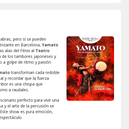
labras, pero sí se pueden
ctrizante en Barcelona,
Yamato
as alas del Fénix
al
Teatro
ión de los tambores japoneses y
 a golpe de ritmo y pasión.
mato
transforman cada redoble
al y recordar que la fuerza
ambor es una chispa que
ismo a raudales.
scenario perfecto para vivir una
a y el arte de la percusión se
. Este show es pura emoción,
espectáculo.