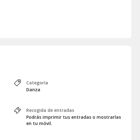
ntes de la cultura japonesa y la
igos o en pareja, sobre todo si
 la rutina y llenarte de energía
Las alas del Fénix
de
Yamato
ate envolver por la magia del
Barcelona. Reserva tu entrada y
ue hará que quieras desplegar
Categoría
Danza
Recogida de entradas
Podrás imprimir tus entradas o mostrarlas
en tu móvil.