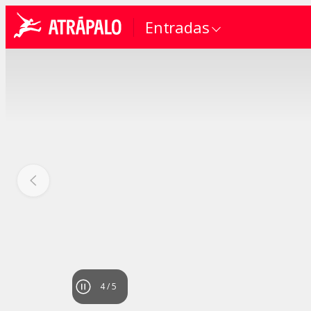
Entradas
4
/
5