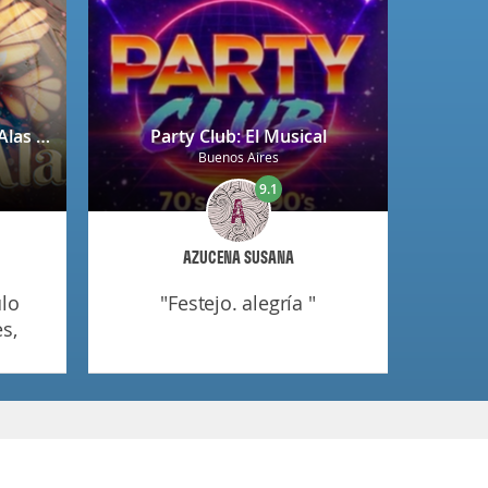
Circo del Ánima: Abre tus Alas en Salta
Party Club: El Musical
Buenos Aires
9.1
AZUCENA SUSANA
"festejo. alegría "
s,