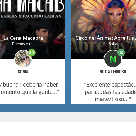
La Cena Macabra
Buenos Aires
Salta
8.3
10
SONIA
NILDA TERROBA
"excelente espectáculo
omento que la gente..."
para.todas las edade
maravilloso..."