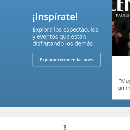
¡Inspírate!
Explora los espectáculos
y eventos que están
disfrutando los demás
Explorar recomendaciones
"muy buena ! deberia haber
un m