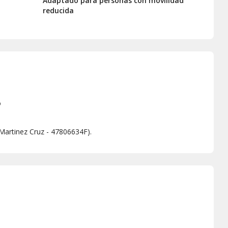
Adaptado para personas con movilidad
reducida
o
 Martinez Cruz - 47806634F).