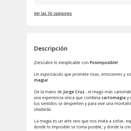
llegado a tiempo a este último show y sin duda iré
al otro que tiene. Gracias por llenarnos de ilusió
Ver las 50 opiniones
Descripción
¡Descubre lo inexplicable con
Posimposible!
Un espectáculo que promete risas, emociones y so
magia
!
De la mano de
Jorge Cruz
, el mago más carismáti
una experiencia única que combina
cartomagia
y 
tus sentidos se despierten y para vivir una monta
olvidarás.
La magia es un arte vivo que nos invita a soñar, expl
donde lo imposible se torna posible, y donde la cre