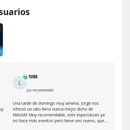
suarios
LAURA
10
L
¡Lo recomienda!
Una tarde de domingo muy amena, Jorge nos
uy
ofreció un rato lleno nunca mejor dicho de
l
MAGIA!! Muy recomendable, este espectáculo ya
no hace más eventos pero tiene uno nuevo, que
r
seguro iré a ver: Somnium de Magia con Jorge