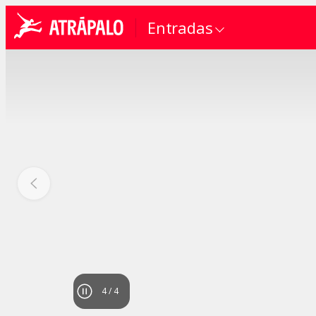
Entradas
4
/
4