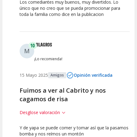
Los comediantes muy buenos, muy divertidos. Lo
10
7.5
10
único que no creo que se pueda promocionar para
toda la familia como dice en la publicacion
Calidad del
Puesta en
Interpretación
Espectáculo
Escena
artística
MILAGROS
10
M
¡Lo recomienda!
15 Mayo 2025
Opinión verificada
Amigos
Fuimos a ver al Cabrito y nos
cagamos de risa
Desglose valoración
Y de yapa se puede comer y tomar así que la pasamos
10
10
10
bomba y nos reímos un montón