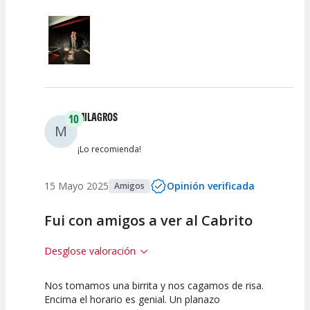
Calidad del
Puesta en
Interpretación
Espectáculo
Escena
artística
MILAGROS
10
M
¡Lo recomienda!
15 Mayo 2025
Opinión verificada
Amigos
Fui con amigos a ver al Cabrito
Desglose valoración
Nos tomamos una birrita y nos cagamos de risa.
10
10
10
Encima el horario es genial. Un planazo