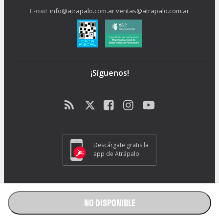
info@atrapalo.com.ar
ventas@atrapalo.com.ar
E-mail:
¡Síguenos!
Descárgate gratis la
app de Atrápalo
Operador Responsable ATRAPALO Legajo 15.735 Atrapalo SRL
Cabildo 1072, CABA - CP 1426.
NO DISPONIBLE