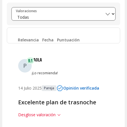
Entre 8 y 10
(
3
)
Valoraciones
Entre 6 y 8
(
0
)
Entre 4 y 6
(
0
)
Relevancia
Fecha
Puntuación
Entre 2 y 4
(
0
)
PAOLA
9.1
P
Entre 0 y 2
(
0
)
¡Lo recomienda!
14 Julio 2025
Opinión verificada
Pareja
Excelente plan de trasnoche
Desglose valoración