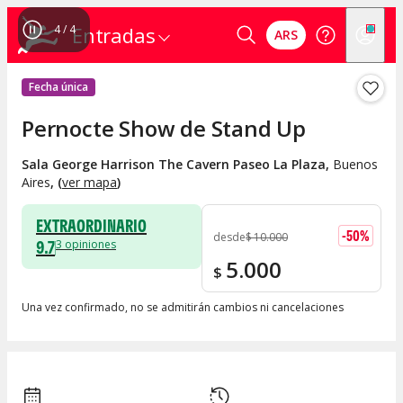
4
/
4
Entradas
ARS
Fecha única
Pernocte Show de Stand Up
Sala George Harrison The Cavern Paseo La Plaza
,
Buenos
Aires
, (
ver mapa
)
EXTRAORDINARIO
-
50
%
desde
$
10.000
9.7
3
opiniones
5.000
$
Una vez confirmado, no se admitirán cambios ni cancelaciones