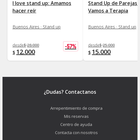
I love stand up: Amamos
Stand Up de Parejas 
hacer reír
Vamos a Terapia
Buenos Aires · Stand up
Buenos Aires · Stand up
-
57
%
desde
$
28.000
desde
$
25.000
12.000
15.000
$
$
¿Dudas? Contactanos
Arrepentimiento de compra
Mis reservas
Centro de ayuda
Contacta con nosotros