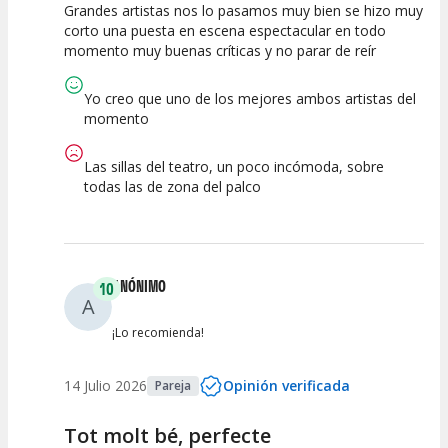
Grandes artistas nos lo pasamos muy bien se hizo muy
10
10
10
corto una puesta en escena espectacular en todo
momento muy buenas críticas y no parar de reír
Calidad del
Puesta en
Interpretación
Espectáculo
Escena
artística
Yo creo que uno de los mejores ambos artistas del
momento
Las sillas del teatro, un poco incómoda, sobre
todas las de zona del palco
ANÓNIMO
10
A
¡Lo recomienda!
14 Julio 2026
Opinión verificada
Pareja
Tot molt bé, perfecte