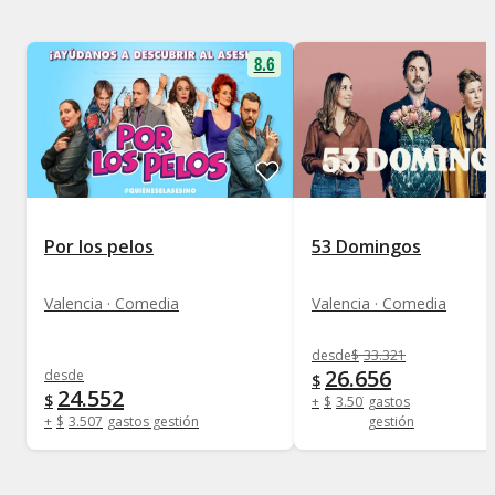
8.6
Por los pelos
53 Domingos
Valencia · Comedia
Valencia · Comedia
desde
$
33.321
26.656
desde
$
24.552
$
+
$
3.507
gastos
+
$
3.507
gastos gestión
gestión