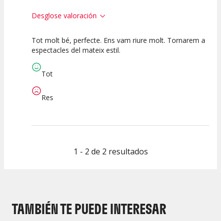
Desglose valoración
Tot molt bé, perfecte. Ens vam riure molt. Tornarem a
10
10
10
espectacles del mateix estil.
Calidad del
Puesta en
Interpretación
Espectáculo
Escena
artística
Tot
Res
1 - 2 de 2 resultados
TAMBIÉN TE PUEDE INTERESAR