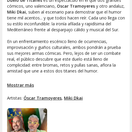
Duelo
de Titanes
es un espectáculo en el que dos grandes
cómicos, uno valenciano,
Oscar
Tramoyeres
y otro andaluz,
Miki
Dkai
, suben al escenario para demostrar que el humor
tiene mil acentos... y que todos hacen reír. Cada uno llega con
su estilo inconfundible: la ironía afilada y rapidísima del
Mediterráneo frente al desparpajo cálido y musical del Sur.
En un enfrentamiento escénico lleno de ocurrencias,
improvisación y guiños culturales, ambos pondrán a prueba
sus mejores armas cómicas. Pero, lejos de ser un combate
real, el público descubre que este duelo está lleno de
complicidad: entre bromas, retos y pullas sanas, aflora la
amistad que une a estos dos titanes del humor.
El resultado es un viaje hilarante por dos formas de entender
Mostrar más
la vida y el chiste, que termina demostrando que, con risas
de por medio, las distancias se acortan... y los titanes
Artistas:
Óscar Tramoyeres
,
Miki Dkai
también saben abrazarse.