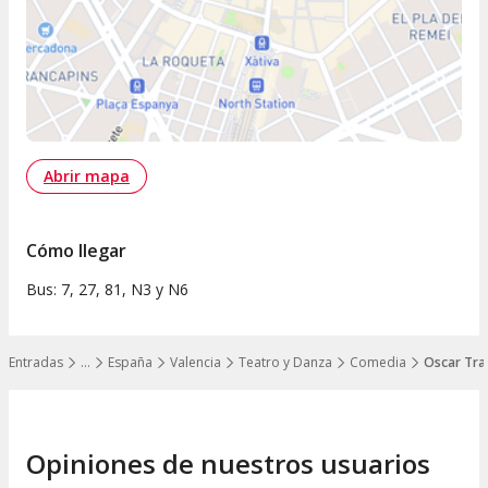
Abrir mapa
Cómo llegar
Bus: 7, 27, 81, N3 y N6
Entradas
…
España
Valencia
Teatro y Danza
Comedia
Oscar Tra
Mostrar todos los niveles
Opiniones de nuestros usuarios