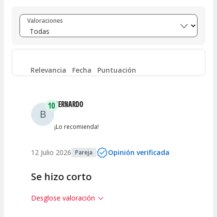
Entre 8 y 10
(
2
)
Valoraciones
Entre 6 y 8
(
0
)
Entre 4 y 6
(
0
)
Relevancia
Fecha
Puntuación
Entre 2 y 4
(
0
)
BERNARDO
10
B
Entre 0 y 2
(
0
)
¡Lo recomienda!
12 Julio 2026
Opinión verificada
Pareja
Se hizo corto
Desglose valoración