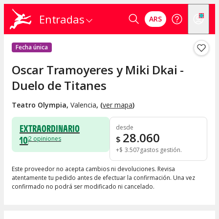
Entradas
ARS
Fecha única
Oscar Tramoyeres y Miki Dkai -
Duelo de Titanes
Teatro Olympia
,
Valencia
, (
ver mapa
)
EXTRAORDINARIO
desde
28.060
10
$
2
opiniones
+
$
3.507
gastos gestión
Este proveedor no acepta cambios ni devoluciones. Revisa
atentamente tu pedido antes de efectuar la confirmación. Una vez
confirmado no podrá ser modificado ni cancelado.