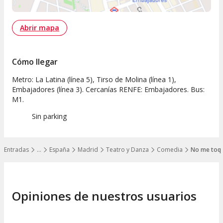
Abrir mapa
Cómo llegar
Metro: La Latina (línea 5), Tirso de Molina (línea 1),
Embajadores (línea 3). Cercanías RENFE: Embajadores. Bus:
M1.
Sin parking
Entradas
…
España
Madrid
Teatro y Danza
Comedia
No me toqu
Mostrar todos los niveles
Opiniones de nuestros usuarios