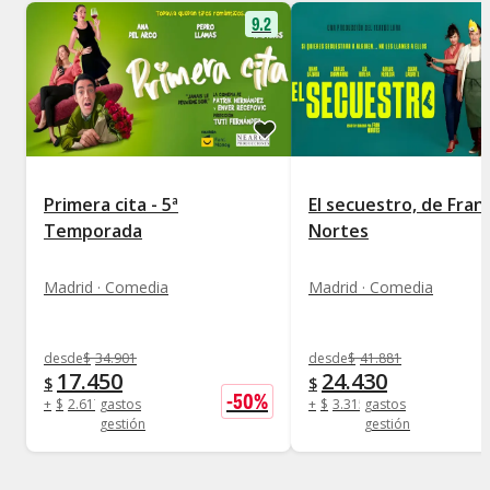
9.2
Primera cita - 5ª
El secuestro, de Fran
Temporada
Nortes
Madrid · Comedia
Madrid · Comedia
desde
$
34.901
desde
$
41.881
17.450
24.430
$
$
-
50
%
+
$
2.617
gastos
+
$
3.315
gastos
gestión
gestión