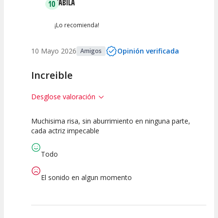
NABILA
10
¡Lo recomienda!
10 Mayo 2026
Opinión verificada
Amigos
Increible
Desglose valoración
Muchisima risa, sin aburrimiento en ninguna parte,
10
10
10
cada actriz impecable
Calidad del
Puesta en
Interpretación
Espectáculo
Escena
artística
Todo
El sonido en algun momento