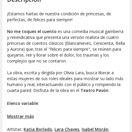
¡Estamos hartas de nuestra condición de princesas, de
perfectas, de felices para siempre!
No me toques el cuento
es una comedia musical gamberra
y reivindicativa que presenta una versión realista de cuatro
princesas de cuentos clásicos (Blancanieves, Cenicienta, Bella
y Aurora) que, tras el
"felices para siempre
", se reúnen para
quejarse, reír y llorar sobre el dolor, los traumas y los
complejos que no se contaron.
La obra, escrita y dirigida por Olivia Lara, busca liberar a
estas mujeres de sus roles ideales para mostrar su lado más
humano y real, interactuando con el público y rompiendo la
cuarta pared. Disfruta de la obra en el
Teatro Pavón
.
Elenco variable
:
Cenicienta:
Isabel Morán / Maialen Martín
Mostrar más
Blancanieves:
Carmen Calle / Katia Borlado
Artistas:
Katia Borlado
,
Lara Chaves
,
Isabel Morán
,