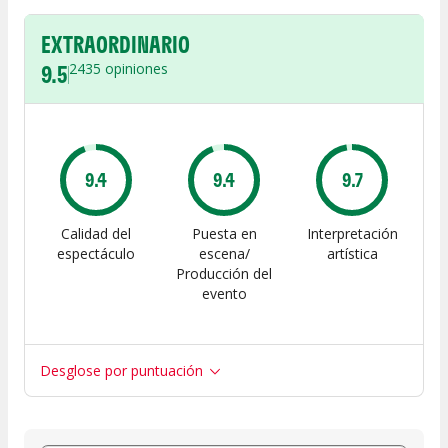
EXTRAORDINARIO
9.5
2435
opiniones
9.4
9.4
9.7
Calidad del
Puesta en
Interpretación
espectáculo
escena/
artística
Producción del
evento
Desglose por puntuación
Entre 8 y 10
(
2521
)