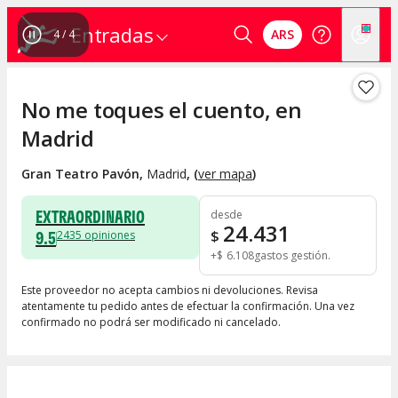
Entradas
ARS
4
/
4
No me toques el cuento, en
Madrid
Gran Teatro Pavón
,
Madrid
, (
ver mapa
)
EXTRAORDINARIO
desde
24.431
9.5
$
2435
opiniones
+
$
6.108
gastos gestión
Este proveedor no acepta cambios ni devoluciones. Revisa
atentamente tu pedido antes de efectuar la confirmación. Una vez
confirmado no podrá ser modificado ni cancelado.