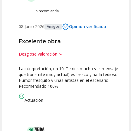
¡Lo recomienda!
08 Junio 2026
Opinión verificada
Amigos
Excelente obra
Desglose valoración
La interpretación, un 10. Te ries mucho y el mensaje
7.5
10
10
que transmite (muy actual) es fresco y nada tedioso.
Humor fresquito y unas artistas en el escenario.
Calidad del
Puesta en
Interpretación
Recomendado 100%
Espectáculo
Escena
artística
Actuación
ENEIDA
10