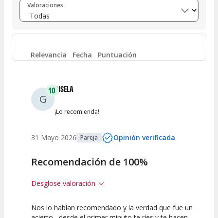
Valoraciones
Entre 6 y 8
(
90
)
Entre 4 y 6
(
52
)
Relevancia
Fecha
Puntuación
Entre 2 y 4
(
34
)
GISELA
10
G
Entre 0 y 2
(
27
)
¡Lo recomienda!
31 Mayo 2026
Opinión verificada
Pareja
Recomendación de 100%
Desglose valoración
Nos lo habían recomendado y la verdad que fue un
10
10
10
acierto , desde el primer minuto te ríes y te hacen