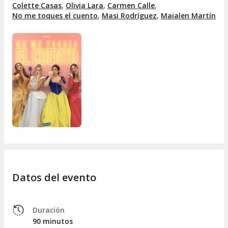
Colette Casas
,
Olivia Lara
,
Carmen Calle
,
Bella:
Olivia Lara / Lara Chaves
No me toques el cuento
,
Masi Rodríguez
,
Maialen Martín
Aurora:
Masi Rodríguez / Colette Casas
Datos del evento
Duración
90 minutos