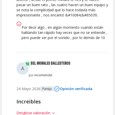
pasar un buen rato , las cuatro hacen un buen equipo y
Calidad del
Puesta en
Interpretación
se nota la complicidad que lo hace todavía más
Espectáculo
Escena
artística
impresionante , nos encantó &#10084;&#65039;
Por decir algo , en algún momento cuando están
hablando tan rápido hay veces que no se entiende ,
pero puede ser por el sonido , por lo demás de 10
ABEL MORALES BALLESTEROS
10
A
¡Lo recomienda!
24 Mayo 2026
Opinión verificada
Pareja
Increibles
Desglose valoración