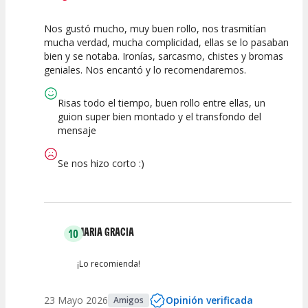
Nos gustó mucho, muy buen rollo, nos trasmitían
10
10
10
mucha verdad, mucha complicidad, ellas se lo pasaban
bien y se notaba. Ironías, sarcasmo, chistes y bromas
Calidad del
Puesta en
Interpretación
geniales. Nos encantó y lo recomendaremos.
Espectáculo
Escena
artística
Risas todo el tiempo, buen rollo entre ellas, un
guion super bien montado y el transfondo del
mensaje
Se nos hizo corto :)
MARIA GRACIA
10
¡Lo recomienda!
23 Mayo 2026
Opinión verificada
Amigos