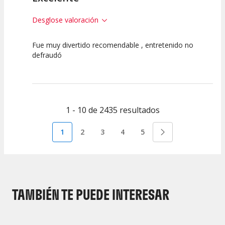
Desglose valoración
Fue muy divertido recomendable , entretenido no
10
10
10
defraudó
Calidad del
Puesta en
Interpretación
Espectáculo
Escena
artística
1 - 10 de 2435 resultados
1
2
3
4
5
TAMBIÉN TE PUEDE INTERESAR