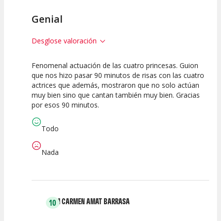
Genial
Desglose valoración
Fenomenal actuación de las cuatro princesas. Guion
10
10
10
que nos hizo pasar 90 minutos de risas con las cuatro
actrices que además, mostraron que no solo actúan
Calidad del
Puesta en
Interpretación
muy bien sino que cantan también muy bien. Gracias
Espectáculo
Escena
artística
por esos 90 minutos.
Todo
Nada
M CARMEN AMAT BARRASA
10