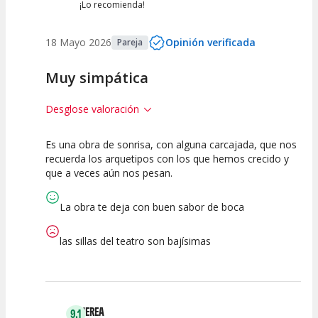
¡Lo recomienda!
18 Mayo 2026
Opinión verificada
Pareja
Muy simpática
Desglose valoración
Es una obra de sonrisa, con alguna carcajada, que nos
10
10
10
recuerda los arquetipos con los que hemos crecido y
que a veces aún nos pesan.
Calidad del
Puesta en
Interpretación
Espectáculo
Escena
artística
La obra te deja con buen sabor de boca
las sillas del teatro son bajísimas
NEREA
9.1