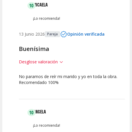
MICAELA
10
¡Lo recomienda!
13 Junio 2026
Opinión verificada
Pareja
Buenísima
Desglose valoración
No paramos de reír mi marido y yo en toda la obra.
10
10
10
Recomendado 100%
Calidad del
Puesta en
Interpretación
Espectáculo
Escena
artística
ANGELA
10
¡Lo recomienda!