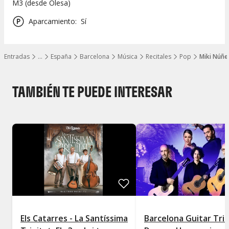
M3 (desde Olesa)
Aparcamiento
:
Sí
Entradas
…
España
Barcelona
Música
Recitales
Pop
Miki Núñe
Mostrar todos los niveles
TAMBIÉN TE PUEDE INTERESAR
Els Catarres - La Santíssima
Barcelona Guitar Tri