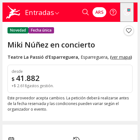
Entradas
ARS
Novedad
Fecha única
Miki Núñez en concierto
Teatre La Passió d'Esparreguera
,
Esparreguera
, (
ver mapa
)
desde
41.882
$
+
$
2.618
gastos gestión
Este proveedor acepta cambios. La petición deberá realizarse antes
de la fecha reservada y las condiciones pueden variar según el
organizador o evento.