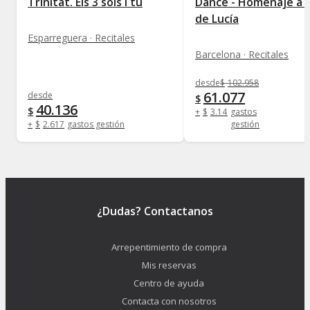
Trinitat. Els 3 sols i tu
Dance - Homenaje a 
de Lucía
Esparreguera · Recitales
Barcelona · Recitales
desde
$
102.958
61.077
desde
$
40.136
$
+
$
3.141
gastos
+
$
2.617
gastos gestión
gestión
¿Dudas? Contactanos
Arrepentimiento de compra
Mis reservas
Centro de ayuda
Contacta con nosotros