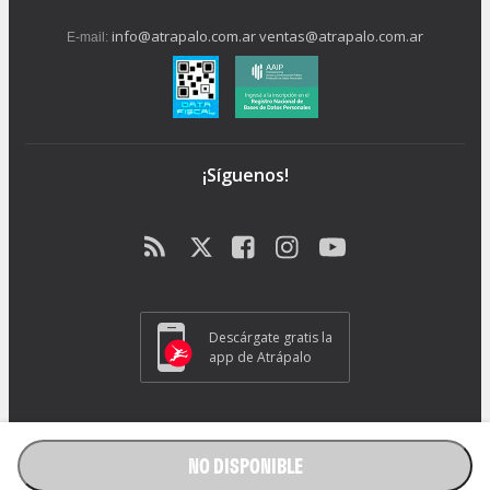
info@atrapalo.com.ar
ventas@atrapalo.com.ar
E-mail:
¡Síguenos!
Descárgate gratis la
app de Atrápalo
Operador Responsable ATRAPALO Legajo 15.735 Atrapalo SRL
Cabildo 1072, CABA - CP 1426.
NO DISPONIBLE