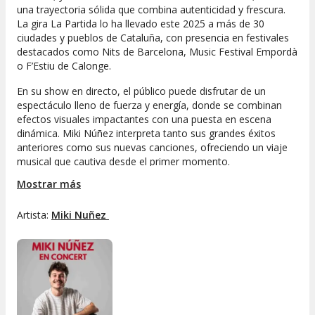
una trayectoria sólida que combina autenticidad y frescura.
La gira
La Partida
lo ha llevado este 2025 a más de 30
ciudades y pueblos de
Cataluña
, con presencia en festivales
destacados como
Nits de Barcelona
,
Music Festival Empordà
o
F’Estiu de Calonge
.
En su show en directo, el público puede disfrutar de un
espectáculo lleno de fuerza y energía, donde se combinan
efectos visuales impactantes con una puesta en escena
dinámica. Miki Núñez interpreta tanto sus grandes éxitos
anteriores como sus nuevas canciones, ofreciendo un viaje
musical que cautiva desde el primer momento.
Mostrar más
Este 2026, el artista de
Terrassa
estrena un nuevo
espectáculo con una propuesta de directo renovada y una
puesta en escena potente, combinando sus éxitos más
Artista:
Miki Nuñez 
conocidos con nuevos lanzamientos para consolidarse como
uno de los artistas más potentes de la escena musical
catalana.