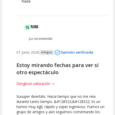
Nada
LAURA
10
¡Lo recomienda!
01 Junio 2026
Opinión verificada
Amigos
Estoy mirando fechas para ver si
otro espectáculo
Desglose valoración
Suuuper divertido. Hacia tiempo que no me reía
10
10
10
durante tanto tiempo. &#128522;&#128522; Es un
humor muy ágil, rápido y súper ingenioso. Fuimos un
Calidad del
Puesta en
Interpretación
grupo de amigos y aún seguimos comentando los
Espectáculo
Escena
artística