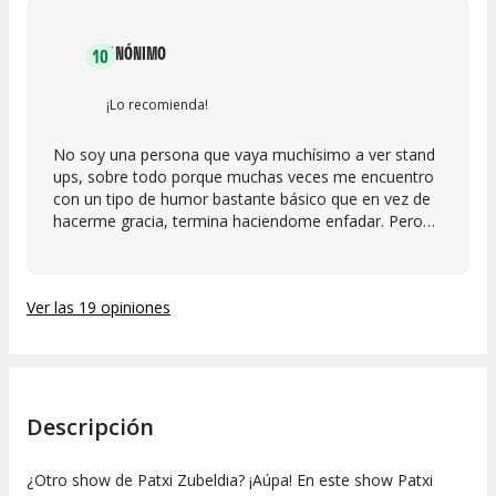
ANÓNIMO
10
¡Lo recomienda!
No soy una persona que vaya muchísimo a ver stand
ups, sobre todo porque muchas veces me encuentro
con un tipo de humor bastante básico que en vez de
hacerme gracia, termina haciendome enfadar. Pero
aquí me pasó justo lo contrario: me reí un montón, de
forma muy natural y desde el principio. Patxi tiene un
ingenio admirable y una cosa muy difícil de conseguir:
Ver las 19 opiniones
hace que la sala entera se sienta parte de algo. Como
el espacio no es muy grande, se crea una conexión
muy especial entre él y el público, y eso hace que el
show tenga una energía súper viva, cercana y
divertida. Tiene ritmo, tiene personalidad y sabe
hacer humor sin subestimar a quien está escuchando.
Descripción
Hay observaciones muy bien pilladas, momentos muy
divertidos y esa sensación de estar viendo a alguien
¿Otro show de Patxi Zubeldia? ¡Aúpa! En este show Patxi
que disfruta mucho en escena y te arrastra con él.