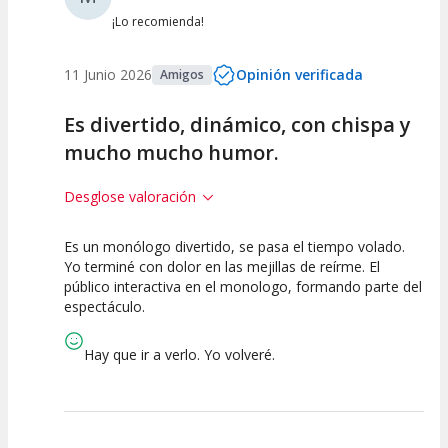
¡Lo recomienda!
11 Junio 2026
Opinión verificada
Amigos
Es divertido, dinámico, con chispa y
mucho mucho humor.
Desglose valoración
Es un monólogo divertido, se pasa el tiempo volado.
10
10
10
Yo terminé con dolor en las mejillas de reírme. El
público interactiva en el monologo, formando parte del
Calidad del
Puesta en
Interpretación
espectáculo.
Espectáculo
Escena
artística
Hay que ir a verlo. Yo volveré.