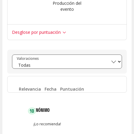
Producción del
evento
Desglose por puntuación
Entre 8 y 10
(
19
)
Valoraciones
Entre 6 y 8
(
0
)
Entre 4 y 6
(
0
)
Relevancia
Fecha
Puntuación
Entre 2 y 4
(
0
)
ANÓNIMO
10
Entre 0 y 2
(
0
)
¡Lo recomienda!