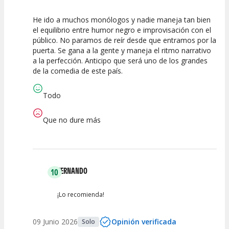
He ido a muchos monólogos y nadie maneja tan bien
10
10
10
el equilibrio entre humor negro e improvisación con el
público. No paramos de reír desde que entramos por la
Calidad del
Puesta en
Interpretación
puerta. Se gana a la gente y maneja el ritmo narrativo
Espectáculo
Escena
artística
a la perfección. Anticipo que será uno de los grandes
de la comedia de este país.
Todo
Que no dure más
FERNANDO
10
¡Lo recomienda!
09 Junio 2026
Opinión verificada
Solo