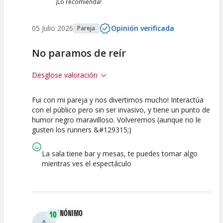
¡Lo recomienda!
05 Julio 2026
Opinión verificada
Pareja
No paramos de reír
Desglose valoración
Fui con mi pareja y nos divertimos mucho! Interactúa
10
10
10
con el público pero sin ser invasivo, y tiene un punto de
humor negro maravilloso. Volveremos (aunque no le
Calidad del
Puesta en
Interpretación
gusten los runners &#129315;)
Espectáculo
Escena
artística
La sala tiene bar y mesas, te puedes tomar algo
mientras ves el espectáculo
ANÓNIMO
10