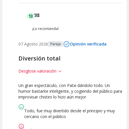
LUIS
10
¡Lo recomienda!
07 Agosto 2026
Opinión verificada
Pareja
Diversión total
Desglose valoración
Un gran espectáculo, con Patxi dándolo todo. Un
10
10
10
humor bastante inteligente, y cogiendo del público para
improvisar chistes lo hizo aún mejor
Calidad del
Puesta en
Interpretación
Espectáculo
Escena
artística
Todo, fue muy divertido desde el principio y muy
cercano con el público