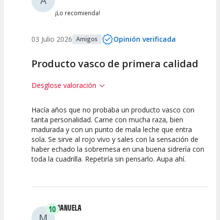
A
¡Lo recomienda!
03 Julio 2026
Opinión verificada
Amigos
Producto vasco de primera calidad
Desglose valoración
Hacía años que no probaba un producto vasco con
10
10
10
tanta personalidad. Carne con mucha raza, bien
madurada y con un punto de mala leche que entra
Calidad del
Puesta en
Interpretación
sola. Se sirve al rojo vivo y sales con la sensación de
Espectáculo
Escena
artística
haber echado la sobremesa en una buena sidrería con
toda la cuadrilla. Repetiría sin pensarlo. Aupa ahí.
MANUELA
10
M