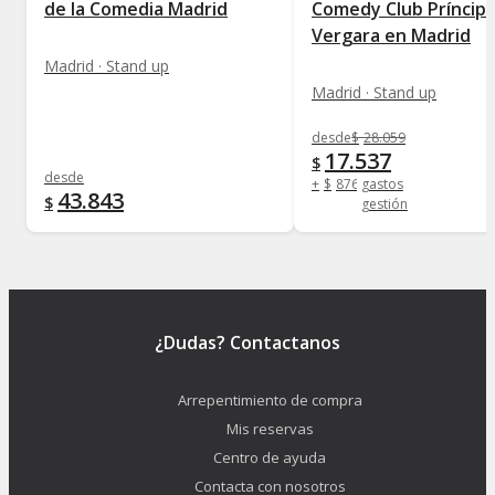
de la Comedia Madrid
Comedy Club Príncip
Vergara en Madrid
Madrid · Stand up
Madrid · Stand up
desde
$
28.059
17.537
$
desde
+
$
876
gastos
43.843
$
gestión
¿Dudas? Contactanos
Arrepentimiento de compra
Mis reservas
Centro de ayuda
Contacta con nosotros