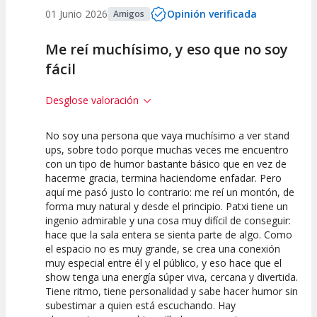
01 Junio 2026
Opinión verificada
Amigos
Me reí muchísimo, y eso que no soy
fácil
Desglose valoración
No soy una persona que vaya muchísimo a ver stand
10
10
10
ups, sobre todo porque muchas veces me encuentro
con un tipo de humor bastante básico que en vez de
Calidad del
Puesta en
Interpretación
hacerme gracia, termina haciendome enfadar. Pero
Espectáculo
Escena
artística
aquí me pasó justo lo contrario: me reí un montón, de
forma muy natural y desde el principio. Patxi tiene un
ingenio admirable y una cosa muy difícil de conseguir:
hace que la sala entera se sienta parte de algo. Como
el espacio no es muy grande, se crea una conexión
muy especial entre él y el público, y eso hace que el
show tenga una energía súper viva, cercana y divertida.
Tiene ritmo, tiene personalidad y sabe hacer humor sin
subestimar a quien está escuchando. Hay