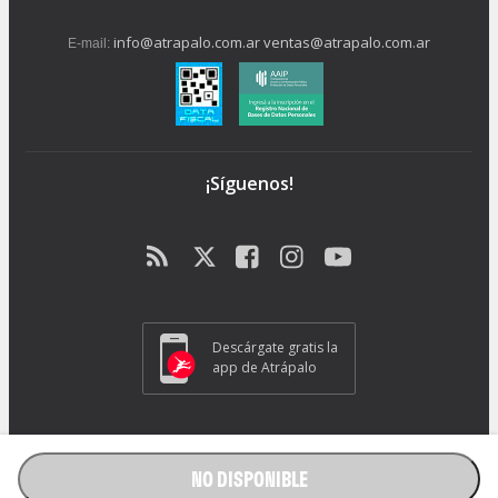
info@atrapalo.com.ar
ventas@atrapalo.com.ar
E-mail:
¡Síguenos!
Descárgate gratis la
app de Atrápalo
Operador Responsable ATRAPALO Legajo 15.735 Atrapalo SRL
Cabildo 1072, CABA - CP 1426.
NO DISPONIBLE