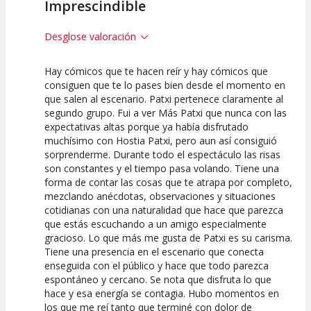
Imprescindible
Desglose valoración
Hay cómicos que te hacen reír y hay cómicos que
10
10
10
consiguen que te lo pases bien desde el momento en
que salen al escenario. Patxi pertenece claramente al
Calidad del
Puesta en
Interpretación
segundo grupo. Fui a ver Más Patxi que nunca con las
Espectáculo
Escena
artística
expectativas altas porque ya había disfrutado
muchísimo con Hostia Patxi, pero aun así consiguió
sorprenderme. Durante todo el espectáculo las risas
son constantes y el tiempo pasa volando. Tiene una
forma de contar las cosas que te atrapa por completo,
mezclando anécdotas, observaciones y situaciones
cotidianas con una naturalidad que hace que parezca
que estás escuchando a un amigo especialmente
gracioso. Lo que más me gusta de Patxi es su carisma.
Tiene una presencia en el escenario que conecta
enseguida con el público y hace que todo parezca
espontáneo y cercano. Se nota que disfruta lo que
hace y esa energía se contagia. Hubo momentos en
los que me reí tanto que terminé con dolor de