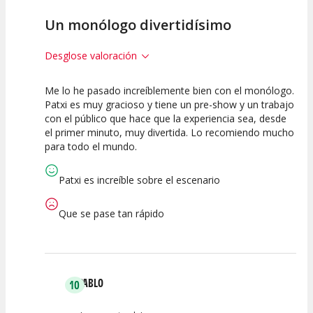
Un monólogo divertidísimo
Desglose valoración
Me lo he pasado increíblemente bien con el monólogo.
10
10
10
Patxi es muy gracioso y tiene un pre-show y un trabajo
con el público que hace que la experiencia sea, desde
Calidad del
Puesta en
Interpretación
el primer minuto, muy divertida. Lo recomiendo mucho
Espectáculo
Escena
artística
para todo el mundo.
Patxi es increíble sobre el escenario
Que se pase tan rápido
PABLO
10