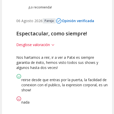
¡Lo recomienda!
06 Agosto 2026
Opinión verificada
Pareja
Espectacular, como siempre!
Desglose valoración
Nos hartamos a reir, ir a ver a Patxi es siempre
10
10
10
garantia de éxito, hemos visto todos sus shows y
algunos hasta dos veces!
Calidad del
Puesta en
Interpretación
Espectáculo
Escena
artística
reirse desde que entras por la puerta, la facilidad de
conexion con el publico, la expresion corporal, es un
show!
nada