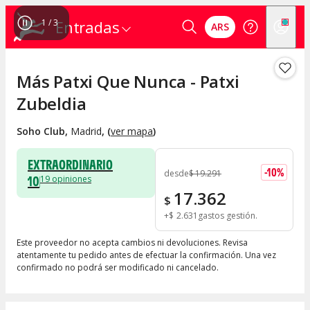
1
/
3
Entradas
ARS
Más Patxi Que Nunca - Patxi
Zubeldia
Soho Club
,
Madrid
, (
ver mapa
)
EXTRAORDINARIO
-
10
%
desde
$
19.291
10
19
opiniones
17.362
$
+
$
2.631
gastos gestión
Este proveedor no acepta cambios ni devoluciones. Revisa
atentamente tu pedido antes de efectuar la confirmación. Una vez
confirmado no podrá ser modificado ni cancelado.