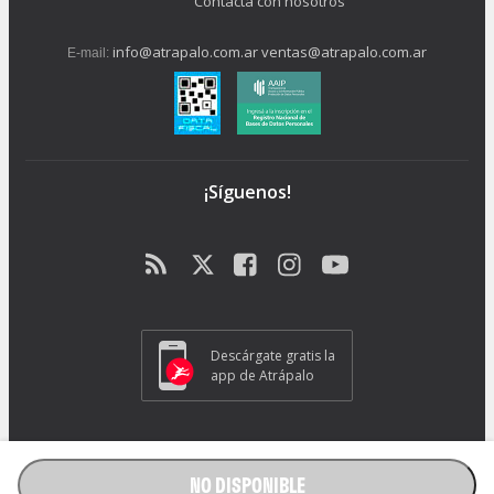
Contacta con nosotros
info@atrapalo.com.ar
ventas@atrapalo.com.ar
E-mail:
¡Síguenos!
Descárgate gratis la
app de Atrápalo
Operador Responsable ATRAPALO Legajo 15.735 Atrapalo SRL
Cabildo 1072, CABA - CP 1426.
NO DISPONIBLE