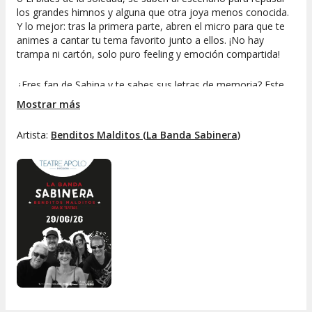
los grandes himnos y alguna que otra joya menos conocida.
Y lo mejor: tras la primera parte, abren el micro para que te
animes a cantar tu tema favorito junto a ellos. ¡No hay
trampa ni cartón, solo puro feeling y emoción compartida!
¿Eres fan de Sabina y te sabes sus letras de memoria? Este
show es tu oportunidad de vivirlas desde dentro, rodeado de
Mostrar más
músicos que han trabajado con los grandes del panorama
nacional como Ana Belén, Víctor Manuel o Estopa. La
Banda
Artista:
Benditos Malditos (La Banda Sabinera)
Sabinera
ha convertido cada parada de su gira en una
pequeña fiesta, donde la complicidad entre artistas y público
crea recuerdos de los que no se olvidan.
Recorre los temas imprescindibles de Sabina y
alguna rareza que solo los verdaderos fans
reconocerán.
Disfruta de la generosidad de unos músicos que te
invitan a compartir escenario.
Vive momentos mágicos y anécdotas inolvidables
entre canción y canción.