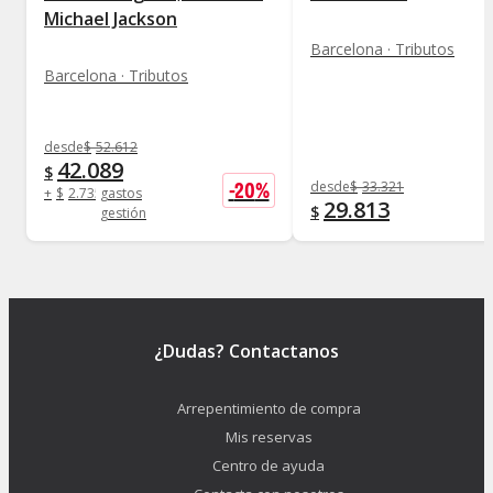
Michael Jackson
Barcelona · Tributos
Barcelona · Tributos
desde
$
52.612
42.089
$
-
20
%
desde
$
33.321
+
$
2.735
gastos
29.813
$
gestión
¿Dudas? Contactanos
Arrepentimiento de compra
Mis reservas
Centro de ayuda