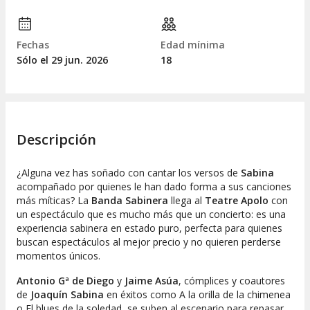
Fechas
Edad mínima
Sólo el 29
jun.
2026
18
Descripción
¿Alguna vez has soñado con cantar los versos de
Sabina
acompañado por quienes le han dado forma a sus canciones
más míticas? La
Banda Sabinera
llega al
Teatre Apolo
con
un espectáculo que es mucho más que un concierto: es una
experiencia
sabinera
en estado puro, perfecta para quienes
buscan espectáculos al mejor precio y no quieren perderse
momentos únicos.
Antonio Gª de Diego
y
Jaime Asúa
, cómplices y coautores
de
Joaquín Sabina
en éxitos como
A la orilla de la chimenea
o
El blues de la soledad
, se suben al escenario para repasar