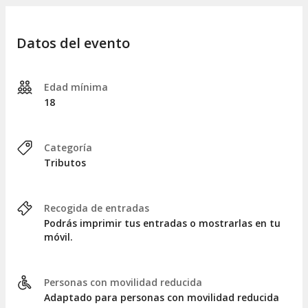
No dejes pasar la oportunidad de disfrutar de la
Banda
Sabinera
en el
Teatre Apolo
, una de esas propuestas de
ocio al mejor precio que merece la pena experimentar. ¿Listo
Datos del evento
para cantar, reír y emocionarte con la música de Sabina
como nunca antes? ¡Hazte con tus entradas y prepárate para
una noche inolvidable!
Edad mínima
18
Categoría
Tributos
Recogida de entradas
Podrás imprimir tus entradas o mostrarlas en tu
móvil.
Personas con movilidad reducida
Adaptado para personas con movilidad reducida