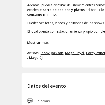
Además, puedes disfrutar del show mientras tomas 
excelente
carta de bebidas y platos
del bar.
¡Y l
consumo mínimo.
Puedes ver fotos, videos y opiniones de los show
El local cuenta con estacionamiento propio compl
Comedy Sessions es el plan ideal para una no
Mostrar más
vibra en Lima. ¡Reserva tu lugar y no te lo pierd
Artistas:
Jhony Jackson
,
Mago Enyel
,
Corey expe
,
Mago CJ
Datos del evento
Idiomas