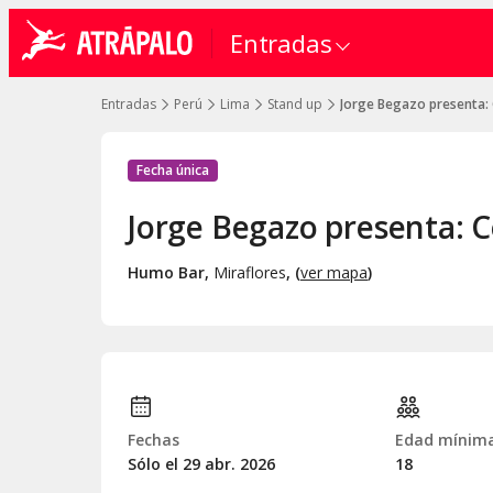
Entradas
Entradas
Perú
Lima
Stand up
Jorge Begazo presenta:
Fecha única
Jorge Begazo presenta: 
Humo Bar
,
Miraflores
, (
ver mapa
)
Fechas
Edad mínim
Sólo el 29
abr.
2026
18