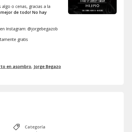
algo o cenas, gracias a la
o mejor de todo! No hay
s en Instagram: @jorgebegazob
etamente gratis
che de humor, magia y buena
as!
rto en asombro
,
Jorge Begazo
Categoría