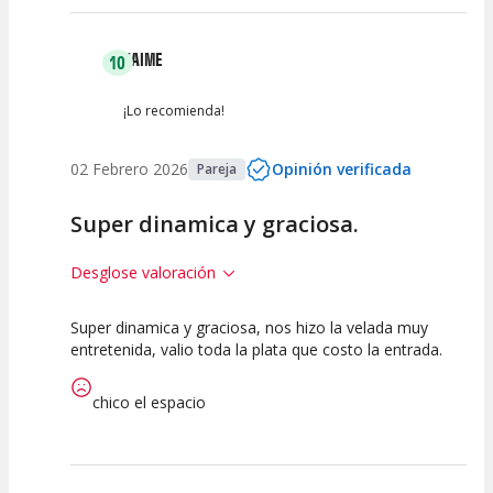
JAIME
10
¡Lo recomienda!
02 Febrero 2026
Opinión verificada
Pareja
Super dinamica y graciosa.
Desglose valoración
Super dinamica y graciosa, nos hizo la velada muy
10
10
10
entretenida, valio toda la plata que costo la entrada.
Calidad del
Puesta en
Interpretación
Espectáculo
Escena
artística
chico el espacio