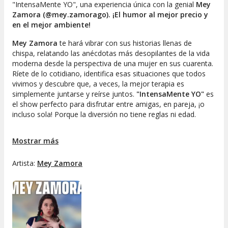
"IntensaMente YO", una experiencia única con la genial
Mey
Zamora (@mey.zamorago). ¡El humor al mejor precio y
en el mejor ambiente!
Mey Zamora
te hará vibrar con sus historias llenas de
chispa, relatando las anécdotas más desopilantes de la vida
moderna desde la perspectiva de una mujer en sus cuarenta.
Ríete de lo cotidiano, identifica esas situaciones que todos
vivimos y descubre que, a veces, la mejor terapia es
simplemente juntarse y reírse juntos.
"IntensaMente YO"
es
el show perfecto para disfrutar entre amigas, en pareja, ¡o
incluso sola! Porque la diversión no tiene reglas ni edad.
No dejes pasar la oportunidad de vivir una noche distinta con
Mostrar más
esta propuesta de stand up comedy en Ñuñoa. Reserva tu
entrada, invita a tus amigas o sorprende a tu pareja y
asegura tu lugar en
Artista:
Mey Zamora
"IntensaMente YO".
¡La risa está
garantizada y el verano se disfruta mucho más con un
buen show de comedia!