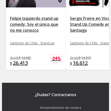
Felipe Izquierdo stand up
Sergio Freire en Vivo
comedy: Soy el único que
Stand Up Comedy en
no me conozco
Santiago
Santiago de Chile · Stand up
Santiago de Chile · Stand
-
24
%
desde
$
34.685
desde
$
24.918
26.413
16.612
$
$
¿Dudas? Contactanos
Arrepentimiento de compra