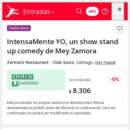
Entradas
ARS
Fecha única
IntensaMente YO, un show stand
up comedy de Mey Zamora
Zermatt Restaurant - Club Suizo
,
Santiago
, (
ver mapa
)
EXCELENTE
-
17
%
desde
$
9.967
8.3
3
opiniones
8.306
$
Este proveedor no acepta cambios ni devoluciones. Revisa
atentamente tu pedido antes de efectuar la confirmación. Una vez
confirmado no podrá ser modificado ni cancelado.