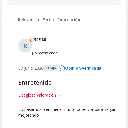
Entre 6 y 8
(
0
)
Entre 4 y 6
(
1
)
Relevancia
Fecha
Puntuación
Entre 2 y 4
(
0
)
RODRIGO
5
R
Entre 0 y 2
(
0
)
¡Lo recomienda!
07 Junio 2026
Opinión verificada
Pareja
Entretenido
Desglose valoración
Lo pasamos bien, tiene mucho potencial para seguir
5
5
5
mejorando.
Calidad del
Puesta en
Interpretación
Espectáculo
Escena
artística