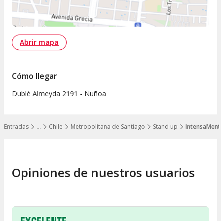
Abrir mapa
Cómo llegar
Dublé Almeyda 2191 - Ñuñoa
Entradas
…
Chile
Metropolitana de Santiago
Stand up
IntensaMent
Mostrar todos los niveles
Opiniones de nuestros usuarios