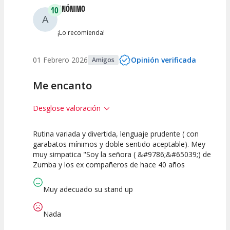
ANÓNIMO
10
A
¡Lo recomienda!
01 Febrero 2026
Opinión verificada
Amigos
Me encanto
Desglose valoración
Rutina variada y divertida, lenguaje prudente ( con
10
10
10
garabatos mínimos y doble sentido aceptable). Mey
muy simpatica "Soy la señora ( &#9786;&#65039;) de
Calidad del
Puesta en
Interpretación
Zumba y los ex compañeros de hace 40 años
Espectáculo
Escena
artística
Muy adecuado su stand up
Nada