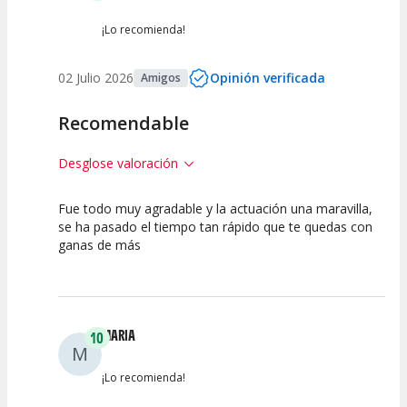
¡Lo recomienda!
02 Julio 2026
Opinión verificada
Amigos
Recomendable
Desglose valoración
Fue todo muy agradable y la actuación una maravilla,
10
10
10
se ha pasado el tiempo tan rápido que te quedas con
ganas de más
Calidad del
Puesta en
Interpretación
Espectáculo
Escena
artística
MARIA
10
M
¡Lo recomienda!