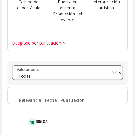
Calidad del
Puesta en
Interpretación
espectáculo
escena/
artística
Producción del
evento
Desglose por puntuación
Entre 8 y 10
(
5
)
Valoraciones
Entre 6 y 8
(
0
)
Entre 4 y 6
(
0
)
Relevancia
Fecha
Puntuación
Entre 2 y 4
(
0
)
MONICA
10
Entre 0 y 2
(
0
)