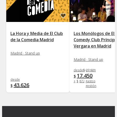
La Hora y Media de El Club
Los Monólogos de El 
de la Comedia Madrid
Comedy Club Príncip
Vergara en Madrid
Madrid · Stand up
Madrid · Stand up
desde
$
27.921
17.450
$
desde
+
$
872
gastos
43.626
$
gestión