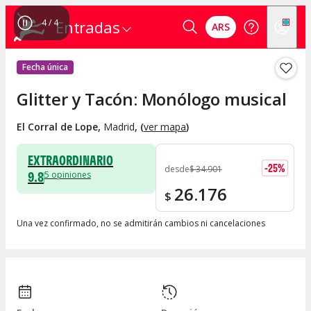
4
/
4
Entradas
ARS
Fecha única
Glitter y Tacón: Monólogo musical
El Corral de Lope
,
Madrid
, (
ver mapa
)
EXTRAORDINARIO
-
25
%
desde
$
34.901
9.8
5
opiniones
26.176
$
Una vez confirmado, no se admitirán cambios ni cancelaciones