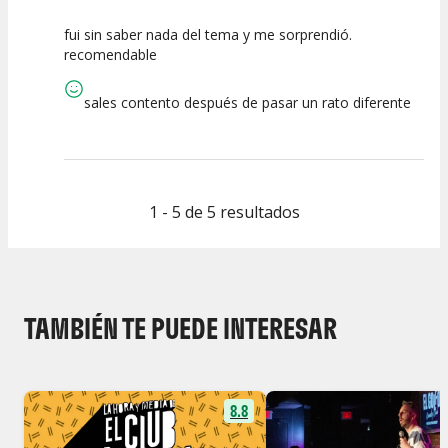
fui sin saber nada del tema y me sorprendió.
7.5
10
10
recomendable
Calidad del
Puesta en
Interpretación
Espectáculo
Escena
artística
sales contento después de pasar un rato diferente
1 - 5 de 5 resultados
TAMBIÉN TE PUEDE INTERESAR
8.8