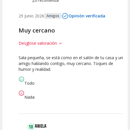
¡Lo recomienda!
29 Junio 2026
Opinión verificada
Amigos
Muy cercano
Desglose valoración
Sala pequeña, se está como en el salón de tu casa y un
10
10
10
amigo hablando contigo, muy cercano. Toques de
humor y realidad.
Calidad del
Puesta en
Interpretación
Espectáculo
Escena
artística
Todo
Nada
DANIELA
10