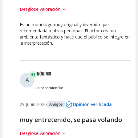
Desglose valoración
Es un monólogo muy original y divertido que
10
10
10
recomendaría a otras personas. El actor crea un
ambiente fantástico y hace que el público se integre en
Calidad del
Puesta en
Interpretación
la interpretación.
Espectáculo
Escena
artística
ANÓNIMO
9.1
A
¡Lo recomienda!
29 Junio 2026
Opinión verificada
Amigos
muy entretenido, se pasa volando
Desglose valoración