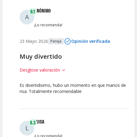
ANÓNIMO
9.1
A
¡Lo recomienda!
23 Mayo 2026
Opinión verificada
Pareja
Muy divertido
Desglose valoración
Es divertidisimo, hubo un momento en que manos de
10
7.5
10
risa. Totalmente recomendable
Calidad del
Puesta en
Interpretación
Espectáculo
Escena
artística
LUISA
8.3
L
¡Lo recomienda!