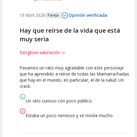
19 Abril 2026
Opinión verificada
Pareja
Hay que reírse de la vida que está
muy seria
Desglose valoración
Pasamos un rato muy agradable con este personaje
7.5
7.5
10
que ha aprendido a reírse de todas las Mamarrachadas
que hay en el mundo, en particular, el de la salud. Un
Calidad del
Puesta en
Interpretación
crack.
Espectáculo
Escena
artística
Un sitio curioso con poco público.
Estaba un poco nervioso y se movía mucho.