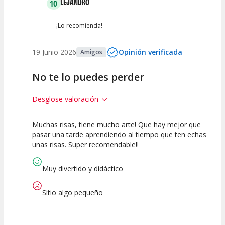
ALEJANDRO
10
¡Lo recomienda!
19 Junio 2026
Opinión verificada
Amigos
No te lo puedes perder
Desglose valoración
Muchas risas, tiene mucho arte! Que hay mejor que
10
10
10
pasar una tarde aprendiendo al tiempo que ten echas
unas risas. Super recomendable!!
Calidad del
Puesta en
Interpretación
Espectáculo
Escena
artística
Muy divertido y didáctico
Sitio algo pequeño