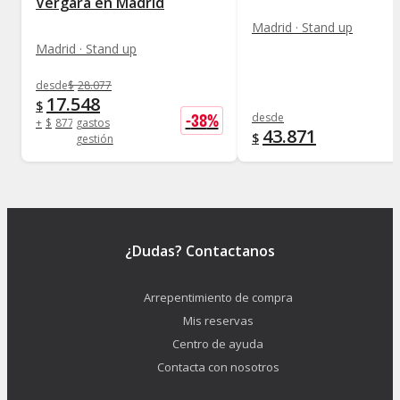
Vergara en Madrid
Madrid · Stand up
Madrid · Stand up
desde
$
28.077
17.548
$
-
38
%
desde
+
$
877
gastos
43.871
$
gestión
¿Dudas? Contactanos
Arrepentimiento de compra
Mis reservas
Centro de ayuda
Contacta con nosotros