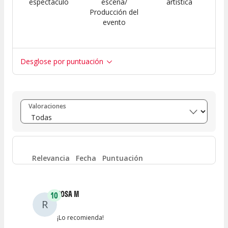
espectáculo
escena/
artística
Producción del
evento
Desglose por puntuación
Entre 8 y 10
(
4
)
Valoraciones
Entre 6 y 8
(
0
)
Entre 4 y 6
(
0
)
Relevancia
Fecha
Puntuación
Entre 2 y 4
(
0
)
ROSA M
10
R
Entre 0 y 2
(
0
)
¡Lo recomienda!