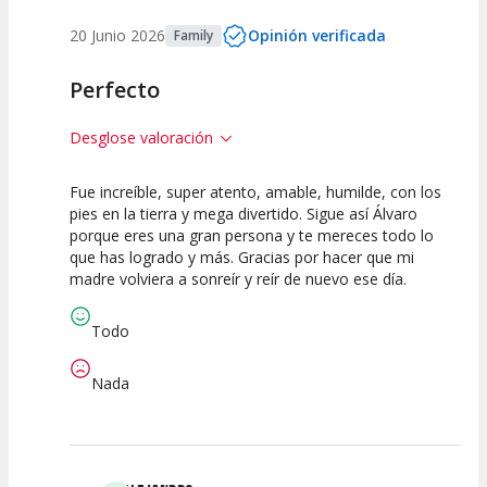
20 Junio 2026
Opinión verificada
Family
Perfecto
Desglose valoración
Fue increíble, super atento, amable, humilde, con los
10
10
10
pies en la tierra y mega divertido. Sigue así Álvaro
porque eres una gran persona y te mereces todo lo
Calidad del
Puesta en
Interpretación
que has logrado y más. Gracias por hacer que mi
Espectáculo
Escena
artística
madre volviera a sonreír y reír de nuevo ese día.
Todo
Nada