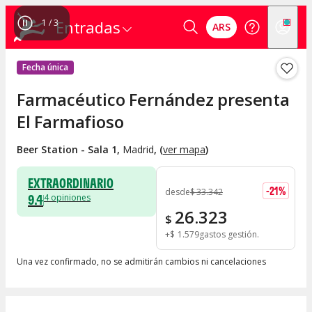
1
/
3
Entradas
ARS
Fecha única
Farmacéutico Fernández presenta
El Farmafioso
Beer Station - Sala 1
,
Madrid
, (
ver mapa
)
EXTRAORDINARIO
-
21
%
desde
$
33.342
9.4
4
opiniones
26.323
$
+
$
1.579
gastos gestión
Una vez confirmado, no se admitirán cambios ni cancelaciones