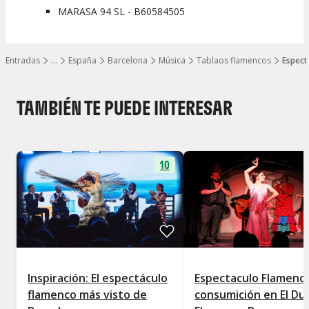
MARASA 94 SL - B60584505
Entradas
…
España
Barcelona
Música
Tablaos flamencos
Espect
Mostrar todos los niveles
TAMBIÉN TE PUEDE INTERESAR
10
Inspiración: El espectáculo
Espectaculo Flamenc
flamenco más visto de
consumición en El D