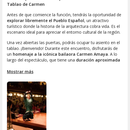
Tablao de Carmen
Antes de que comience la función, tendrás la oportunidad de
explorar libremente el Pueblo Español
, un atractivo
turístico donde la historia de la arquitectura cobra vida. Es el
escenario ideal para apreciar el entorno cultural de la región.
Una vez abiertas las puertas, podrás ocupar tu asiento en el
tablao. ¡Bienvenido! Durante este encuentro, disfrutarás de
un
homenaje a la icónica bailaora Carmen Amaya
. A lo
largo del espectáculo, que tiene una
duración aproximada
de una hora
, te dejarás llevar por
la intensidad y energía
del flamenco
Mostrar más
, gracias a la interpretación de varios artistas
que presentarán un repertorio de canciones y danzas. ¡Un
verdadero deleite artístico!
Opciones de experiencia
Al hacer tu reserva, podrás elegir entre las siguientes
modalidades para disfrutar del espectáculo flamenco:
Espectáculo + Menú Carmen
: en esta opción,
podrás disfrutar de
platos elaborados
que reflejan