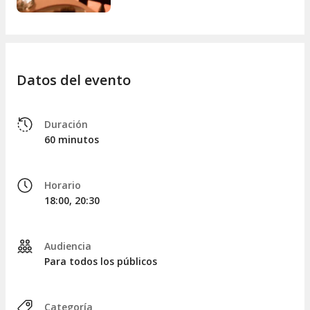
la
cocina tradicional española
. Comenzarás
compartiendo olivas, jamón ibérico y croquetas de
la casa. Como plato principal, tendrás la opción de
una sopa o una ensalada de cogollos de Tudela,
seguido por una merluza en salsa marinera con
patatas o un solomillo de ternera con salsa de
Datos del evento
pimienta verde y puré de patata. Para finalizar,
podrás elegir entre un cremoso de chocolate o
crema catalana.
Duración
Espectáculo + Menú Estrella
: diseñado para los
60 minutos
amantes de la alta cocina, este menú combina
los
mejores sabores de la gastronomía española
con vinos selectos
que realzan todos los matices.
Horario
El menú degustación incluirá aceitunas rellenas de
18:00, 20:30
naranja, queso de cabra payoyo de la Sierra de
Grazalema, jamón ibérico de Salamanca, foie de la
casa y solomillo salteado al ajillo. Continuarás con
gamba roja de Palamós a la parrilla, cazón adobado
Audiencia
con mostaza de estragón y un timbal de rabo de
Para todos los públicos
toro acompañado de verduras crujientes. Como
cierre, degustarás un cremoso de chocolate con flor
de sal y caviar de aceite de oliva.
Categoría