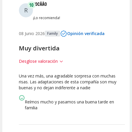
ROCÃÂ­O
10
R
Entre 0 y 2
(
1
)
¡Lo recomienda!
08 Junio 2026
Opinión verificada
Family
Muy divertida
Desglose valoración
Una vez más, una agradable sorpresa con muchas
10
10
10
risas. Las adaptaciones de esta compañía son muy
buenas y no dejan indiferente a nadie
Calidad del
Puesta en
Interpretación
Espectáculo
Escena
artística
Reímos mucho y pasamos una buena tarde en
familia