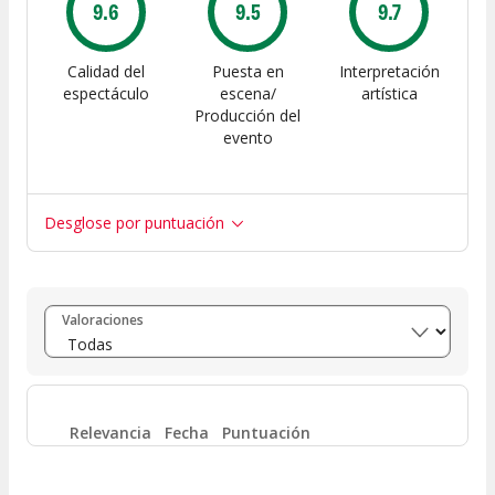
9.6
9.5
9.7
Calidad del
Puesta en
Interpretación
espectáculo
escena/
artística
Producción del
evento
Desglose por puntuación
Entre 8 y 10
(
46
)
Valoraciones
Entre 6 y 8
(
2
)
Entre 4 y 6
(
0
)
Relevancia
Fecha
Puntuación
Entre 2 y 4
(
0
)