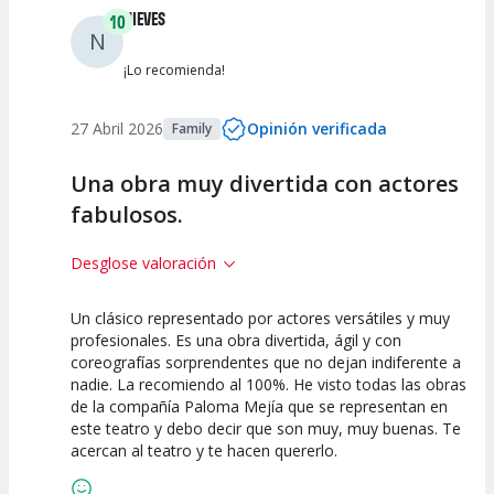
NIEVES
10
N
¡Lo recomienda!
27 Abril 2026
Opinión verificada
Family
Una obra muy divertida con actores
fabulosos.
Desglose valoración
Un clásico representado por actores versátiles y muy
10
10
10
profesionales. Es una obra divertida, ágil y con
coreografías sorprendentes que no dejan indiferente a
Calidad del
Puesta en
Interpretación
nadie. La recomiendo al 100%. He visto todas las obras
Espectáculo
Escena
artística
de la compañía Paloma Mejía que se representan en
este teatro y debo decir que son muy, muy buenas. Te
acercan al teatro y te hacen quererlo.