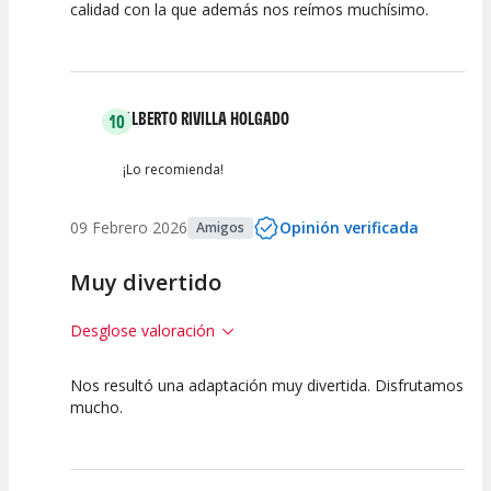
calidad con la que además nos reímos muchísimo.
Calidad del
Puesta en
Interpretación
Espectáculo
Escena
artística
ALBERTO RIVILLA HOLGADO
10
¡Lo recomienda!
09 Febrero 2026
Opinión verificada
Amigos
Muy divertido
Desglose valoración
Nos resultó una adaptación muy divertida. Disfrutamos
10
10
10
mucho.
Calidad del
Puesta en
Interpretación
Espectáculo
Escena
artística