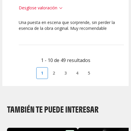
Desglose valoración
Una puesta en escena que sorprende, sin perder la
10
10
10
esencia de la obra original. Muy recomendable
Calidad del
Puesta en
Interpretación
Espectáculo
Escena
artística
1 - 10 de 49 resultados
1
2
3
4
5
TAMBIÉN TE PUEDE INTERESAR