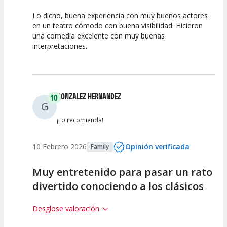
Lo dicho, buena experiencia con muy buenos actores
10
10
10
en un teatro cómodo con buena visibilidad. Hicieron
una comedia excelente con muy buenas
Calidad del
Puesta en
Interpretación
interpretaciones.
Espectáculo
Escena
artística
GONZALEZ HERNANDEZ
10
G
¡Lo recomienda!
10 Febrero 2026
Opinión verificada
Family
Muy entretenido para pasar un rato
divertido conociendo a los clásicos
Desglose valoración