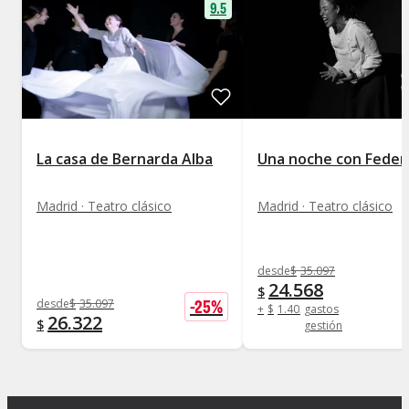
9.5
La casa de Bernarda Alba
Una noche con Feder
Madrid · Teatro clásico
Madrid · Teatro clásico
desde
$
35.097
24.568
$
-
25
%
desde
$
35.097
+
$
1.403
gastos
26.322
$
gestión