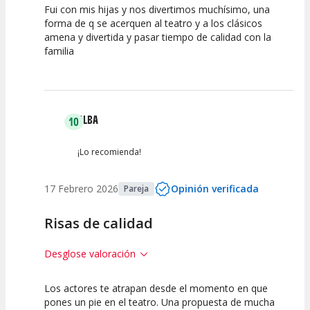
Fui con mis hijas y nos divertimos muchísimo, una
10
10
10
forma de q se acerquen al teatro y a los clásicos
amena y divertida y pasar tiempo de calidad con la
Calidad del
Puesta en
Interpretación
familia
Espectáculo
Escena
artística
ALBA
10
¡Lo recomienda!
17 Febrero 2026
Opinión verificada
Pareja
Risas de calidad
Desglose valoración
Los actores te atrapan desde el momento en que
10
10
10
pones un pie en el teatro. Una propuesta de mucha