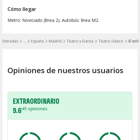
Cómo llegar
Metro: Noviciado (línea 2). Autobús: línea M2.
Entradas
…
España
Madrid
Teatro y Danza
Teatro clásico
El enf
Mostrar todos los niveles
Opiniones de nuestros usuarios
EXTRAORDINARIO
9.6
49
opiniones