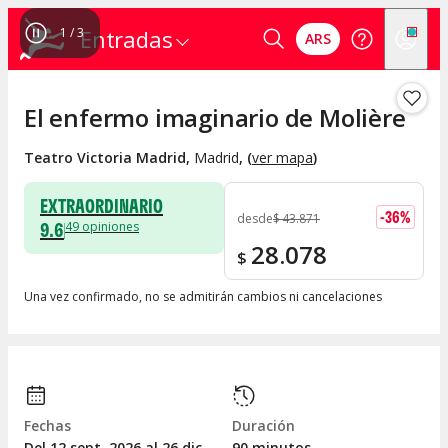
1
/
3
Entradas
ARS
El enfermo imaginario de Molière
Teatro Victoria Madrid
,
Madrid
, (
ver mapa
)
EXTRAORDINARIO
-
36
%
desde
$
43.871
9.6
49
opiniones
28.078
$
Una vez confirmado, no se admitirán cambios ni cancelaciones
Fechas
Duración
Del 12
sept.
2026 al 26
dic.
90 minutos