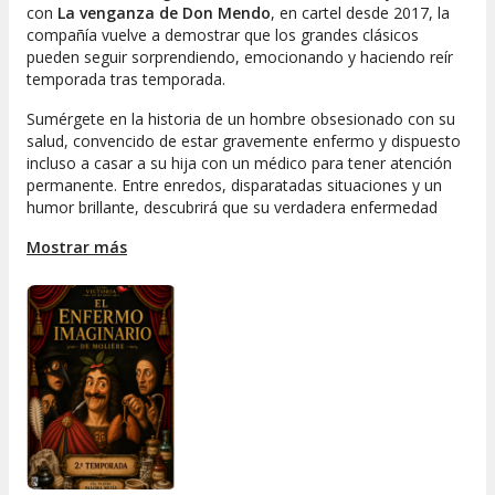
con
La venganza de Don Mendo
, en cartel desde 2017, la
compañía vuelve a demostrar que los grandes clásicos
pueden seguir sorprendiendo, emocionando y haciendo reír
temporada tras temporada.
Sumérgete en la historia de un hombre obsesionado con su
salud, convencido de estar gravemente enfermo y dispuesto
incluso a casar a su hija con un médico para tener atención
permanente. Entre enredos, disparatadas situaciones y un
humor brillante, descubrirá que su verdadera enfermedad
está en su imaginación.
Mostrar más
Una adaptación fiel al espíritu de Molière, fresca, dinámica y
llena de energía, que promete conquistar de nuevo al público.
¡No te quedes sin verla y ven a disfrutar de una de las
comedias más divertidas de todos los tiempos!