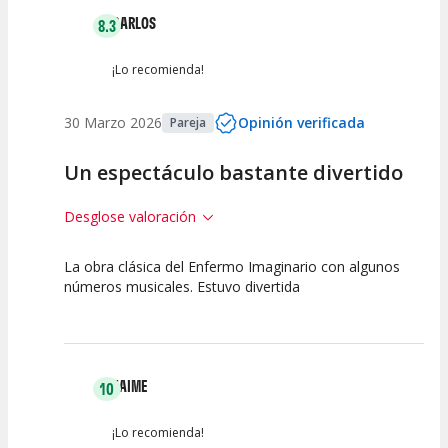
CARLOS
8.3
¡Lo recomienda!
30 Marzo 2026
Opinión verificada
Pareja
Un espectáculo bastante divertido
Desglose valoración
La obra clásica del Enfermo Imaginario con algunos
7.5
7.5
10
números musicales. Estuvo divertida
Calidad del
Puesta en
Interpretación
Espectáculo
Escena
artística
JAIME
10
¡Lo recomienda!