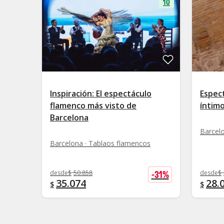
10
Inspiración: El espectáculo
Espec
flamenco más visto de
íntimo
Barcelona
Barcel
Barcelona · Tablaos flamencos
-
31
%
desde
$
50.858
desde
$
35.074
28.
$
$