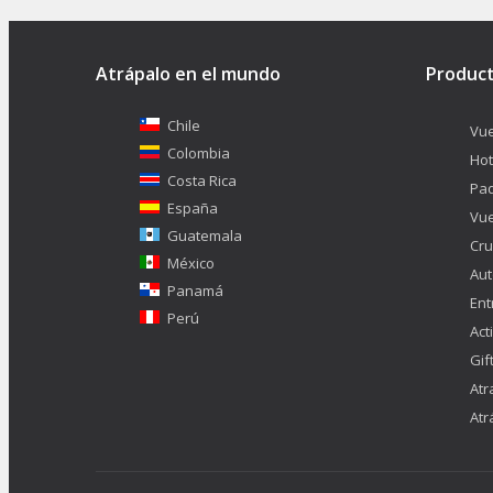
Atrápalo en el mundo
Produc
Chile
Vue
Colombia
Hot
Costa Rica
Pa
España
Vue
Guatemala
Cru
México
Aut
Panamá
Ent
Perú
Act
Gif
Atr
Atr