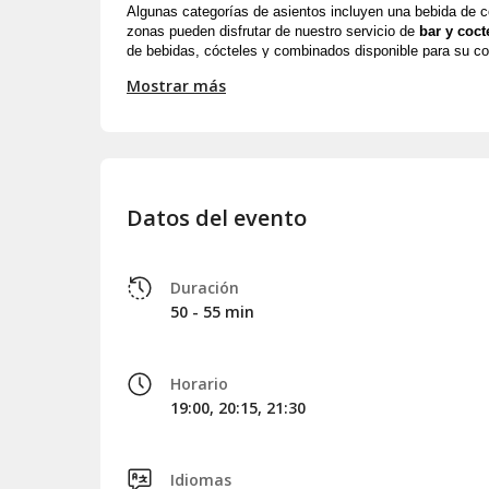
Algunas categorías de asientos incluyen una bebida de co
zonas pueden disfrutar de nuestro servicio de 
bar y coct
de bebidas, cócteles y combinados disponible para su co
través de nuestra carta de bebidas y cócteles.
Mostrar más
El escenario de 
Tablao Flamenco Cordobes
 es reconoc
exigentes como uno de los espacios más destacados en la
flamencos. Fundado en 1970 por una familia de artistas, 
en Barcelona durante más de cinco décadas, consolidánd
los 
espectáculos de flamenco auténtico en Barcelona
Datos del evento
nuestro nuevo espacio, 
El Duende Flamenco Bar & Coc
El Ticket:
Duración
Zona B
50 - 55 min
Asientos laterales.
Incluye una bebida durante el espectáculo (vino, cerveza,
Espectáculo producido y dirigido por Tablao Flamenco C
Horario
19:00, 20:15, 21:30
Idiomas