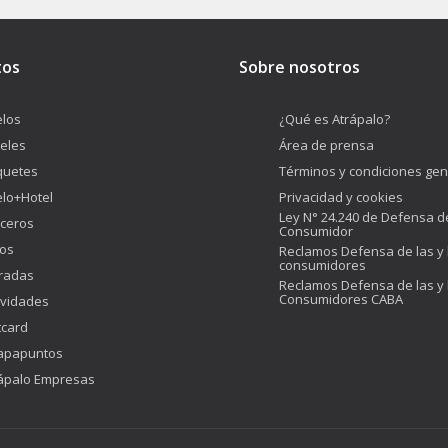
tos
Sobre nosotros
los
¿Qué es Atrápalo?
eles
Área de prensa
quetes
Términos y condiciones gen
lo+Hotel
Privacidad y cookies
Ley N° 24.240 de Defensa d
ceros
Consumidor
os
Reclamos Defensa de las y 
consumidores
radas
Reclamos Defensa de las y 
Consumidores CABA
ividades
tcard
apapuntos
ápalo Empresas