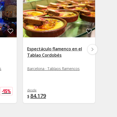
Espectáculo flamenco en el
Espec
Tablao Cordobés
Tabl
s
Barcelona · Tablaos flamencos
Barcel
-
15
%
desde
desde
84.179
68.
$
$