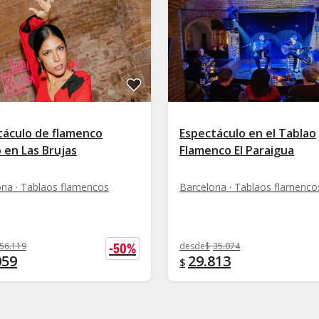
táculo de flamenco
Espectáculo en el Tablao
 en Las Brujas
Flamenco El Paraigua
ona · Tablaos flamencos
Barcelona · Tablaos flamenco
-
50
%
56.119
desde
$
35.074
059
29.813
$