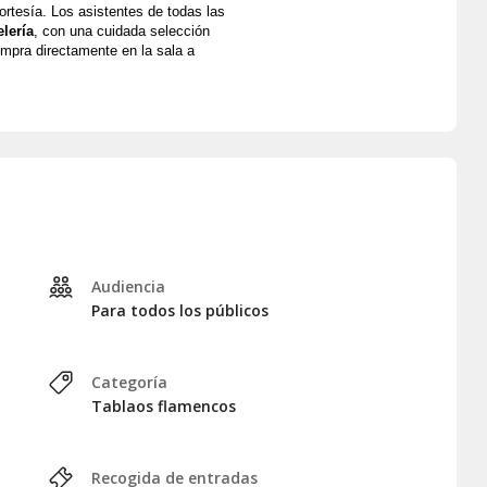
rtesía. Los asistentes de todas las 
elería
, con una cuidada selección 
mpra directamente en la sala a 
ido entre los profesionales más 
 historia de los tablaos 
ha acogido a leyendas del flamenco 
ose como un referente mundial de 
. Este rico legado continúa hoy con 
ktails
.
Audiencia
Para todos los públicos
 sangría, cava o refresco).
ordobes.
Categoría
Tablaos flamencos
Recogida de entradas