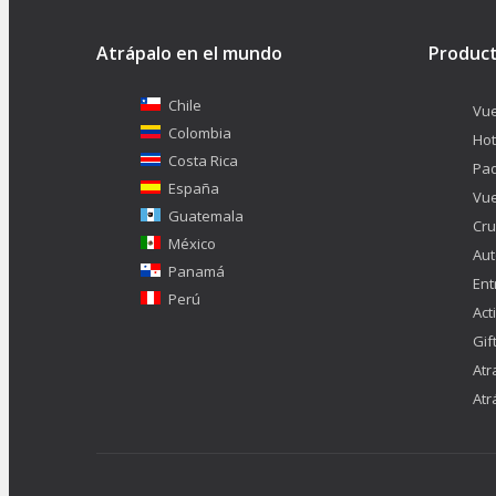
Atrápalo en el mundo
Produc
Chile
Vue
Colombia
Hot
Costa Rica
Pa
España
Vue
Guatemala
Cru
México
Aut
Panamá
Ent
Perú
Act
Gif
Atr
Atr