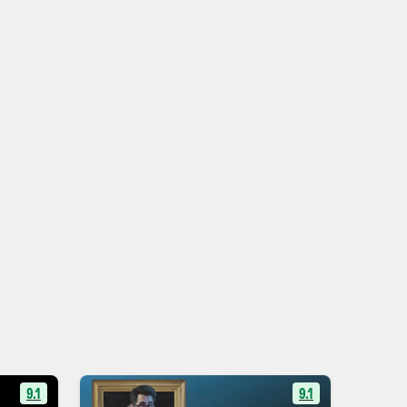
9.1
9.1