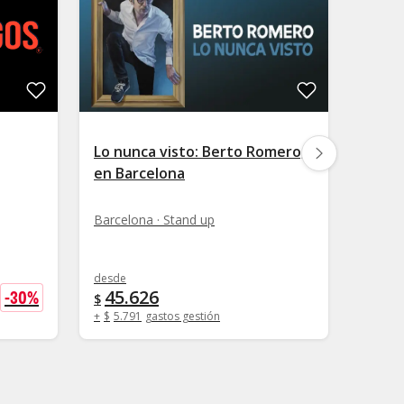
Lo nunca visto: Berto Romero,
Monól
en Barcelona
+ Beb
Barcelona · Stand up
Barcel
desde
45.626
-
30
%
desde
$
$
17.
$
+
$
5.791
gastos gestión