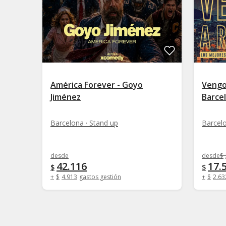
América Forever - Goyo
Vengo
Jiménez
Barce
Barcelona · Stand up
Barcelo
desde
desde
$
42.116
17.
$
$
+
$
4.913
gastos gestión
+
$
2.63