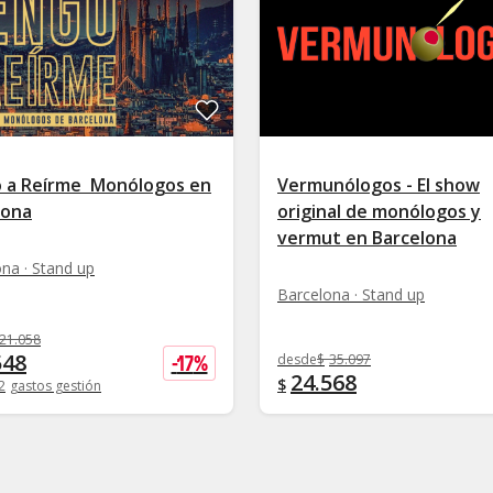
 a Reírme  Monólogos en
Vermunólogos - El show
lona
original de monólogos y
vermut en Barcelona
na · Stand up
Barcelona · Stand up
21.058
548
-
17
%
desde
$
35.097
24.568
$
2
gastos gestión