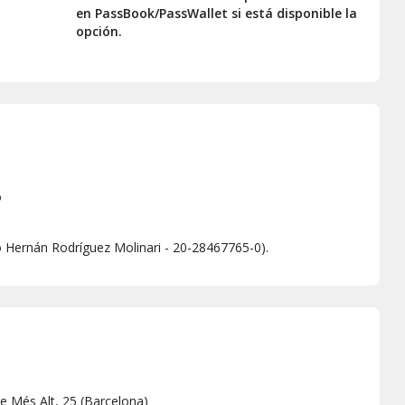
en PassBook/PassWallet si está disponible la
opción.
o
o Hernán Rodríguez Molinari - 20-28467765-0).
e Més Alt, 25
(
Barcelona
)