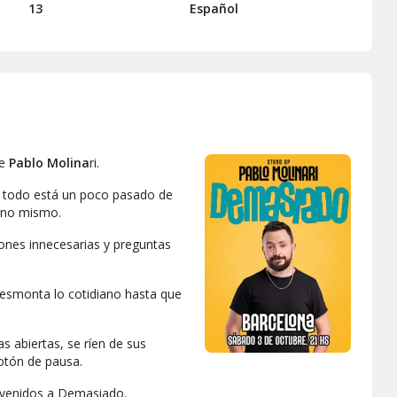
13
Español
de
Pablo Molina
ri.
y todo está un poco pasado de
, uno mismo.
iones innecesarias y preguntas
desmonta lo cotidiano hasta que
s abiertas, se ríen de sus
otón de pausa.
envenidos a Demasiado.