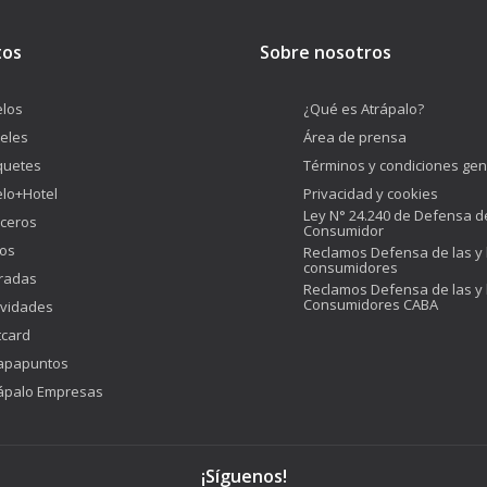
tos
Sobre nosotros
los
¿Qué es Atrápalo?
eles
Área de prensa
quetes
Términos y condiciones gen
lo+Hotel
Privacidad y cookies
Ley N° 24.240 de Defensa d
ceros
Consumidor
os
Reclamos Defensa de las y 
consumidores
radas
Reclamos Defensa de las y 
Consumidores CABA
ividades
tcard
apapuntos
ápalo Empresas
¡Síguenos!