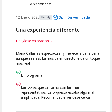
¡Lo recomienda!
12 Enero 2025
Opinión verificada
Family
Una experiencia diferente
Desglose valoración
Maria Callas es espectacular y merece la pena verla
7.5
7.5
7.5
aunque sea así. La música en directo le da un toque
más real.
Calidad del
Puesta en
Interpretación
Espectáculo
Escena
artística
El holograma
Las obras que canta no son las más
representativas. La orquesta estaba algo mal
amplificada. Recomendable ver dese cerca.