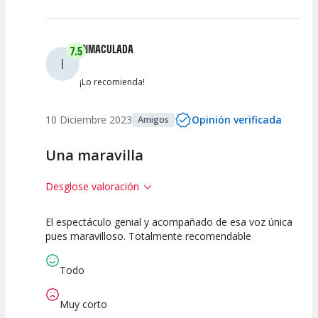
INMACULADA
7.5
I
¡Lo recomienda!
10 Diciembre 2023
Opinión verificada
Amigos
Una maravilla
Desglose valoración
El espectáculo genial y acompañado de esa voz única
7.5
7.5
7.5
pues maravilloso. Totalmente recomendable
Calidad del
Puesta en
Interpretación
Espectáculo
Escena
artística
Todo
Muy corto