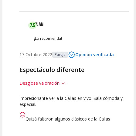
JUAN
7.5
¡Lo recomienda!
17 Octubre 2022
Opinión verificada
Pareja
Espectáculo diferente
Desglose valoración
Impresionante ver a la Callas en vivo. Sala cómoda y
7.5
7.5
7.5
especial.
Calidad del
Puesta en
Interpretación
Espectáculo
Escena
artística
Quizá faltaron algunos clásicos de la Callas