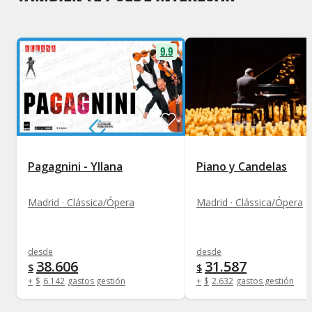
9.9
Pagagnini - Yllana
Piano y Candelas
Madrid · Clássica/Ópera
Madrid · Clássica/Ópera
desde
desde
38.606
31.587
$
$
+
$
6.142
gastos gestión
+
$
2.632
gastos gestión