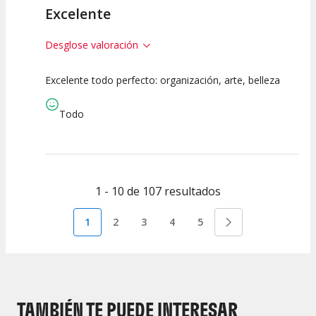
Excelente
Desglose valoración
Excelente todo perfecto: organización, arte, belleza
10
10
10
Calidad del
Puesta en
Interpretación
Todo
Espectáculo
Escena
artística
1 - 10 de 107 resultados
1
2
3
4
5
TAMBIÉN TE PUEDE INTERESAR