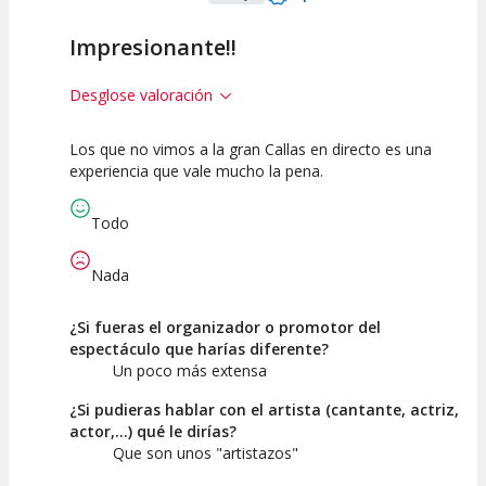
Impresionante!!
Desglose valoración
Los que no vimos a la gran Callas en directo es una
10
10
10
experiencia que vale mucho la pena.
Calidad del
Puesta en
Interpretación
Espectáculo
Escena
artística
Todo
Nada
¿Si fueras el organizador o promotor del
espectáculo que harías diferente?
Un poco más extensa
¿Si pudieras hablar con el artista (cantante, actriz,
actor,...) qué le dirías?
Que son unos "artistazos"