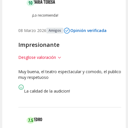
MARIA TERESA
10
Entre 0 y 2
(
0
)
¡Lo recomienda!
08 Marzo 2026
Opinión verificada
Amigos
Impresionante
Desglose valoración
Muy buena, el teatro espectacular y comodo, el publico
10
10
10
muy respetuoso
Calidad del
Puesta en
Interpretación
Espectáculo
Escena
artística
La calidad de la audicion!
PEDRO
7.5