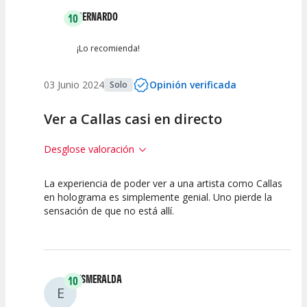
BERNARDO
10
¡Lo recomienda!
03 Junio 2024
Opinión verificada
Solo
Ver a Callas casi en directo
Desglose valoración
La experiencia de poder ver a una artista como Callas
10
10
10
en holograma es simplemente genial. Uno pierde la
sensación de que no está allí.
Calidad del
Puesta en
Interpretación
Espectáculo
Escena
artística
ESMERALDA
10
E