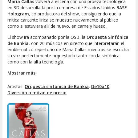
María Callas
volverá a escena con una proeza tecnológica
en 3D desarrollada por la empresa de Estados Unidos
BASE
Hologram
, co productora del show, consiguiendo que la
mítica cantante lírica se muestre nuevamente al público
como si estuviera allí de nuevo, en carne y hueso.
El show irá acompañado por la OSB, la
Orquesta Sinfónica
de Bankia
, con 20 músicos en directo que interpretarán el
emblemático repertorio de María Callas mientras se escucha
su voz perfectamente orquestada tanto con la sinfónica
como con la alta tecnología.
Mostrar más
No te pierdas el vídeo de presentación de
Callas en concierto - En holograma
Artistas:
Orquesta sinfónica de Bankia
,
De10a10
,
Diversión a mitad de precio