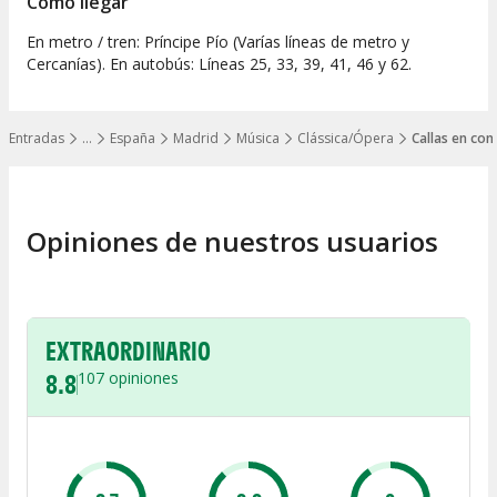
Cómo llegar
En metro / tren: Príncipe Pío (Varías líneas de metro y
Cercanías). En autobús: Líneas 25, 33, 39, 41, 46 y 62.
Entradas
…
España
Madrid
Música
Clássica/Ópera
Callas en con
Mostrar todos los niveles
Opiniones de nuestros usuarios
EXTRAORDINARIO
8.8
107
opiniones