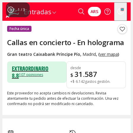
1
/
3
Entradas
ARS
Fecha única
Callas en concierto - En holograma
Gran teatro Caixabank Príncipe Pío
,
Madrid
, (
ver mapa
)
EXTRAORDINARIO
desde
31.587
8.8
$
107
opiniones
+
$
6.142
gastos gestión
Este proveedor no acepta cambios ni devoluciones. Revisa
atentamente tu pedido antes de efectuar la confirmación. Una vez
confirmado no podrá ser modificado ni cancelado.