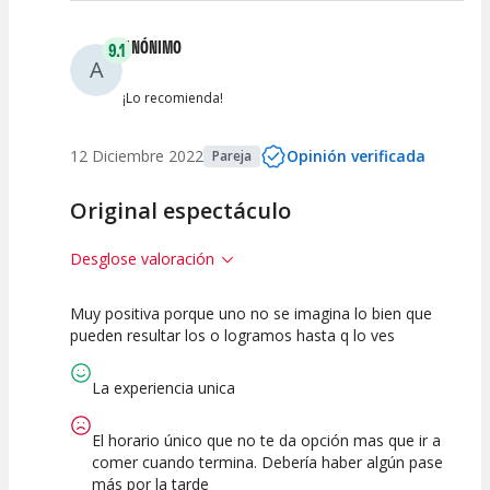
ANÓNIMO
9.1
A
¡Lo recomienda!
12 Diciembre 2022
Opinión verificada
Pareja
Original espectáculo
Desglose valoración
Muy positiva porque uno no se imagina lo bien que
7.5
10
10
pueden resultar los o logramos hasta q lo ves
Calidad del
Puesta en
Interpretación
Espectáculo
Escena
artística
La experiencia unica
El horario único que no te da opción mas que ir a
comer cuando termina. Debería haber algún pase
más por la tarde