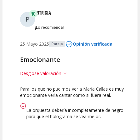
PATRICIA
10
P
¡Lo recomienda!
25 Mayo 2025
Opinión verificada
Pareja
Emocionante
Desglose valoración
Para los que no pudimos ver a María Callas es muy
10
10
10
emocionante verla cantar como si fuera real.
Calidad del
Puesta en
Interpretación
Espectáculo
Escena
artística
La orquesta debería ir completamente de negro
para que el holograma se vea mejor.