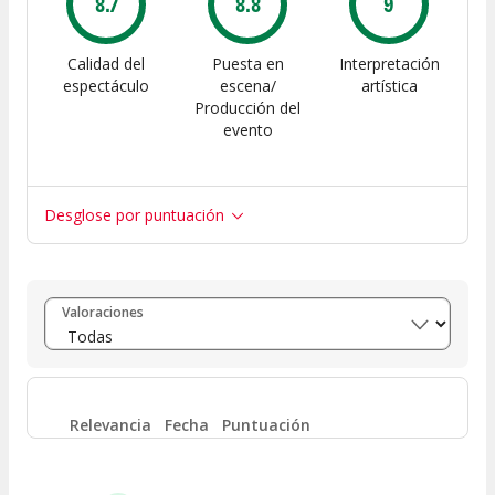
8.7
8.8
9
Calidad del
Puesta en
Interpretación
espectáculo
escena/
artística
Producción del
evento
Desglose por puntuación
Entre 8 y 10
(
85
)
Valoraciones
Entre 6 y 8
(
16
)
Entre 4 y 6
(
5
)
Relevancia
Fecha
Puntuación
Entre 2 y 4
(
2
)