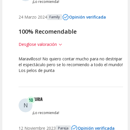
¡Lo recomienda!
24 Marzo 2024
Opinión verificada
Family
100% Recomendable
Desglose valoración
Maravilloso! No quiero contar mucho para no destripar
10
10
10
el espectáculo pero se lo recomiendo a todo el mundo!
Los pelos de punta
Calidad del
Puesta en
Interpretación
Espectáculo
Escena
artística
NURIA
10
N
¡Lo recomienda!
12 Noviembre 2023
Opinión verificada
Pareja