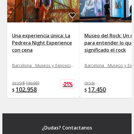
MACBA
: Plaça dels Àngels, 1 (metro en Universitat,
líneas 1 y 2).
Fundació Antoni Tàpies:
C/ Aragó, 255 (metro en
Passeig de Gràcia, líneas 2, 3 y 4, además de
Rodalies de RENFE).
Una experiencia única: La
Museo del Rock: Un 
Pedrera Night Experience
para entender lo que
con cena
significado el rock
Barcelona · Museos y Exposiciones
-
21
%
desde
$
130.007
desde
102.958
17.450
$
$
¿Dudas? Contactanos