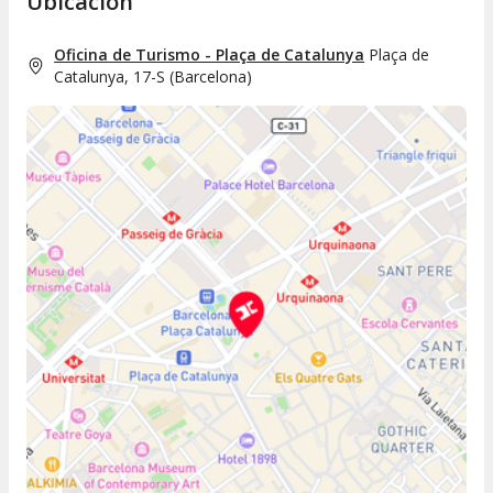
Ubicación
Miró, el MNAC, el CCCB, la Fundació Antoni Tàpies
y el MACBA, tanto las exposiciones permanentes
Oficina de Turismo - Plaça de Catalunya
Plaça de
como las exposiciones temporales.
Catalunya, 17-S
(
Barcelona
)
Tendrás acceso preferente.
Gratuito hasta los 16 años.
Para grupos de más de 10 personas es necesario
realizar reserva previa en cada museo.
Es imprescindible presentar el voucher.
Dichos museos abrirán sus puertas todos los días
del año
excepto
el 25 y 26 de diciembre y el 1 y 6
de enero.
Recuerda presentar el bono de confirmación de
compra impreso.
Podrás intercambiar tu entrada de Atrápalo por la entrada
Articket en alguno de los siguientes
puntos de información
turística
:
Plaça de Catalunya:
Plaça de Catalunya, 17-S
(todos los días de 8:30 a 21:00 horas).