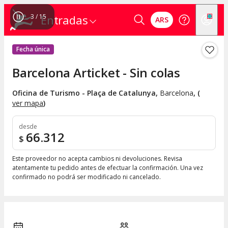
4
/
15
Entradas
ARS
Fecha única
Barcelona Articket - Sin colas
Oficina de Turismo - Plaça de Catalunya
,
Barcelona
, (
ver mapa
)
desde
66.312
$
Este proveedor no acepta cambios ni devoluciones. Revisa
atentamente tu pedido antes de efectuar la confirmación. Una vez
confirmado no podrá ser modificado ni cancelado.