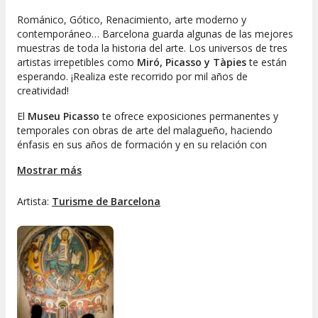
Románico, Gótico, Renacimiento, arte moderno y
contemporáneo… Barcelona guarda algunas de las mejores
muestras de toda la historia del arte. Los universos de tres
artistas irrepetibles como
Miró, Picasso y Tàpies
te están
esperando. ¡Realiza este recorrido por mil años de
creatividad!
El
Museu Picasso
te ofrece exposiciones permanentes y
temporales con obras de arte del malagueño, haciendo
énfasis en sus años de formación y en su relación con
Barcelona. Por su parte, la
Fundació Joan Miró
acoge la
Mostrar más
mejor colección de la obra de Miró e incluye exposiciones de
pintura, escultura y su obra gráfica completa. Y la
Fundació
Antoni Tàpies
Artista:
Turisme de Barcelona
, ubicada en un edificio modernista, es un
centro de arte que organiza todo tipo de exposiciones,
conferencias y actos culturales.
Si te adentras en el
Museu Nacional d’Art de Catalunya
(MNAC
)
, viajarás por un milenio de arte catalán. ¡Ahí es nada!
Por el contrario, en el
Museu d'Art Contemporani de
Barcelona (MACBA)
y en el
Centre de Cultura
Contemporània de Barcelona (CCCB)
harás un exhaustivo