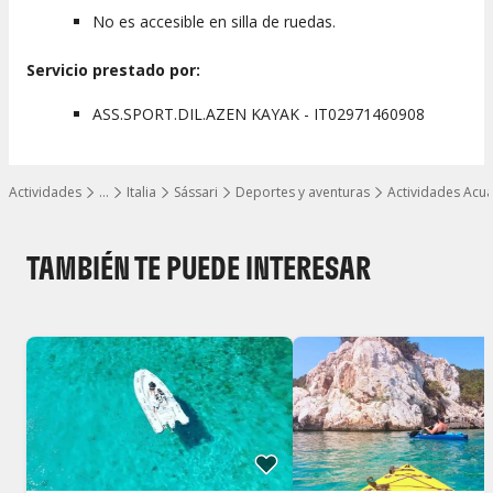
No es accesible en silla de ruedas.
Servicio prestado por:
ASS.SPORT.DIL.AZEN KAYAK - IT02971460908
Actividades
…
Italia
Sássari
Deportes y aventuras
Actividades Acuá
Mostrar todos los niveles
TAMBIÉN TE PUEDE INTERESAR