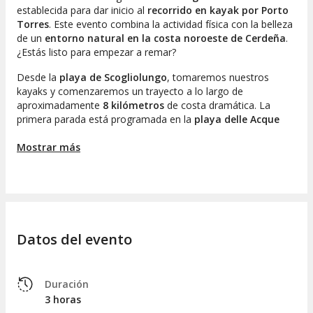
establecida para dar inicio al
recorrido en kayak por Porto
Torres
. Este evento combina la actividad física con la belleza
de un
entorno natural en la costa noroeste de Cerdeña
.
¿Estás listo para empezar a remar?
Desde la
playa de Scogliolungo
, tomaremos nuestros
kayaks y comenzaremos un trayecto a lo largo de
aproximadamente
8 kilómetros
de costa dramática. La
primera parada está programada en la
playa delle Acque
Dolci
.
Mostrar más
Durante la excursión, nos encontraremos ante
dos o tres
cuevas
que solo son visibles desde el agua, tales como la
Grotta del Gabbiano
, la
Grotta degli Innamorati
, la
Grotta dell'Inferno
y las
Grotte Gemelle
. Dependiendo de
las condiciones climáticas y de las mareas, el guía
seleccionará las grutas a las que nos acercaremos.
Datos del evento
Asimismo, realizaremos una pausa de unos 15 minutos en la
playa de Scoglioricco
o en
Balai
, condicionado por el
estado del mar y el ritmo del grupo.
Duración
3 horas
Finalmente, emprenderemos el regreso al punto de salida,