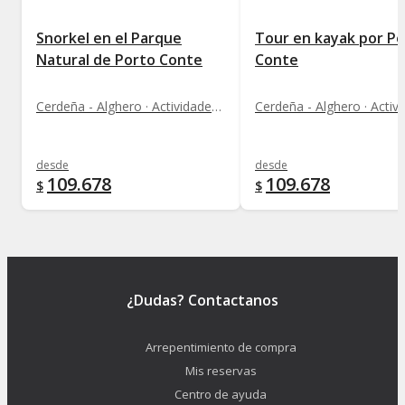
Snorkel en el Parque
Tour en kayak por P
Natural de Porto Conte
Conte
Cerdeña - Alghero · Actividades Acuáticas
desde
desde
109.678
109.678
$
$
¿Dudas? Contactanos
Arrepentimiento de compra
Mis reservas
Centro de ayuda