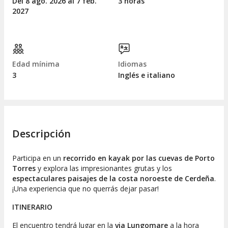
Del 8
ago.
2026 al 7
feb.
3 horas
2027
Edad mínima
Idiomas
3
Inglés e italiano
Descripción
Participa en un
recorrido en kayak por las cuevas de Porto
Torres
y explora las impresionantes grutas y los
espectaculares paisajes de la costa noroeste de Cerdeña
.
¡Una experiencia que no querrás dejar pasar!
ITINERARIO
El encuentro tendrá lugar en la
via Lungomare
a la hora