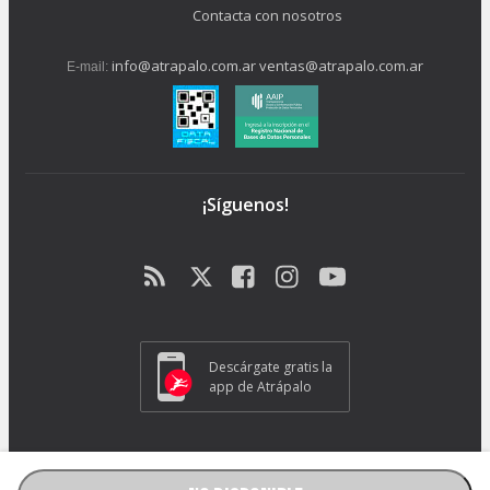
Contacta con nosotros
info@atrapalo.com.ar
ventas@atrapalo.com.ar
E-mail:
¡Síguenos!
Descárgate gratis la
app de Atrápalo
Operador Responsable ATRAPALO Legajo 15.735 Atrapalo SRL
Cabildo 1072, CABA - CP 1426.