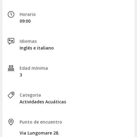
cerrando así un tour en kayak de tres horas por las cuevas de
Porto Torres.
Horario
09:00
Idiomas
Inglés e italiano
Edad mínima
3
Categoría
Actividades Acuáticas
Punto de encuentro
Via Lungomare 28.