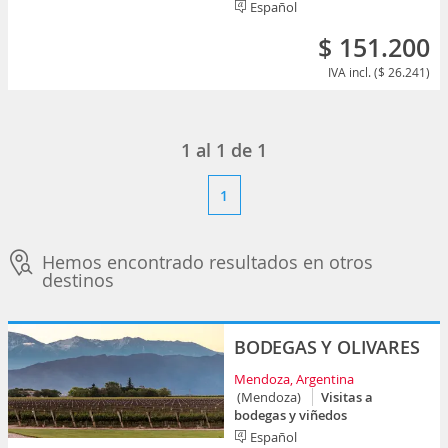
Español
$ 151.200
IVA incl. ($ 26.241)
1
al
1
de
1
1
Hemos encontrado resultados en otros
destinos
BODEGAS Y OLIVARES
Mendoza, Argentina
(Mendoza)
Visitas a
bodegas y viñedos
Español