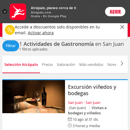
Actividades
Atrápalo, planes cerca de ti
ARS
×
ABRIR
Precios en
Cambiar moneda
Peso argen
Login
Atrapalo.com
Gratis - En Google Play
San Juan ciudad
CAMBIAR
Accede a descuentos solo disponibles en tu
Gastronomía
Cualquier fecha
email.
Activar ahora
1
Actividades de Gastronomía
en San Juan
Filtrar
1
filtros aplicados
Selección Atrápalo
Precio
Valoración
Más vendidos
Novedad
D
Excursión viñedos y
bodegas
San Juan - San Juan
(San Juan)
Visitas a
bodegas y viñedos
10 ago al 31 dic
3 horas y media