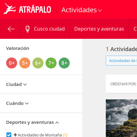
Actividades
Cusco ciudad
Deportes y aventuras
C
Valoración
1
Actividad
Actividades de
0+
5+
6+
7+
8+
Ciudad
ORDENAR POR:
Cuándo
Deportes y aventuras
Actividades de Montaña
(1)