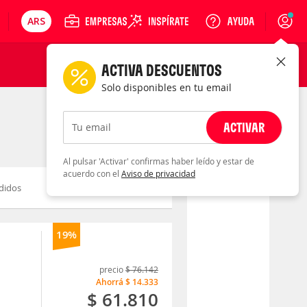
ARS
Precios en
Cambiar moneda
Peso argentino
Login
ACTIVA DESCUENTOS
Solo disponibles en tu email
ACTIVAR
Tu email
Al pulsar 'Activar' confirmas haber leído y estar de
acuerdo con el
Aviso de privacidad
didos
Novedad
Descuento
19%
precio
$ 76.142
Ahorrá
$ 14.333
$ 61.810