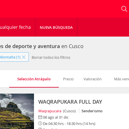
ualquier fecha
NUEVA BÚSQUEDA
es de deporte y aventura
en Cusco
 Montaña (1)
Borrar todos los filtros
Selección Atrápalo
Precio
Valoración
Más ven
WAQRAPUKARA FULL DAY
Waqrapucara
(Cusco)
Senderismo
08 ago al 31 dic
De 04:30 hrs - 18:30 hrs (14 hrs)