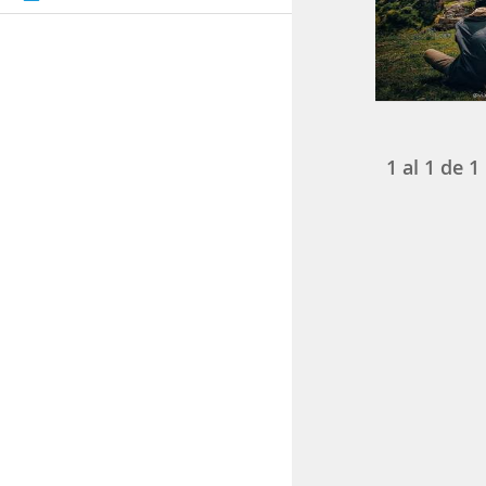
1
al
1
de
1