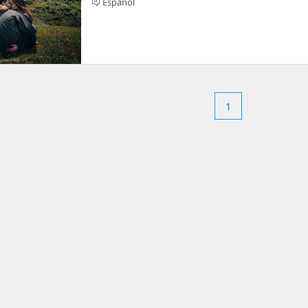
Español
1