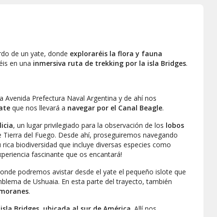
ordo de un yate, donde
exploraréis la flora y fauna
réis en una
inmersiva ruta de trekking por la isla Bridges
.
a Avenida Prefectura Naval Argentina y de ahí nos
ate
que nos llevará a
navegar por el Canal Beagle
.
licia
, un lugar privilegiado para la observación de los
lobos
de Tierra del Fuego. Desde ahí, proseguiremos navegando
 rica biodiversidad que incluye diversas especies como
xperiencia fascinante que os encantará!
onde podremos avistar desde el yate el pequeño islote que
blema de Ushuaia. En esta parte del trayecto, también
rmoranes
.
a
isla Bridges, ubicada al sur de América
. Allí nos