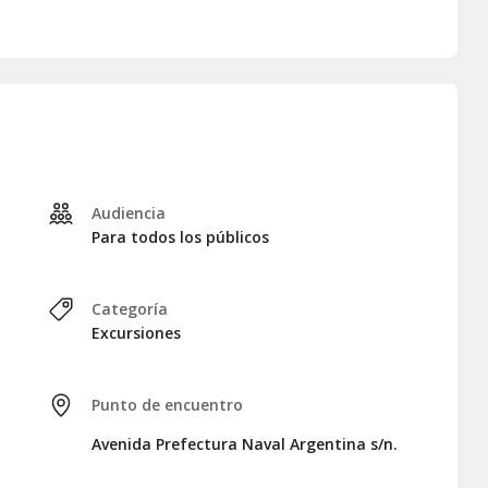
ubrir la flora y fauna locales
, espacio habitado por los
ora, exploraréis la isla hasta alcanzar su punto más
s vistas panorámicas del Canal Beagle.
uaia, concluyendo así la experiencia tras cuatro horas de
 condiciones climáticas del día, el orden de las paradas y las
ones.
Audiencia
Para todos los públicos
Categoría
Excursiones
Punto de encuentro
Avenida Prefectura Naval Argentina s/n.