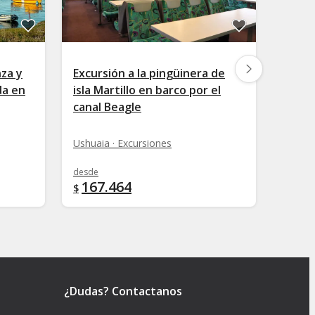
za y
Excursión a la pingüinera de
Excur
da en
isla Martillo en barco por el
y Fag
canal Beagle
Ushuai
Ushuaia · Excursiones
desde
desde
167.464
108
$
$
¿Dudas? Contactanos