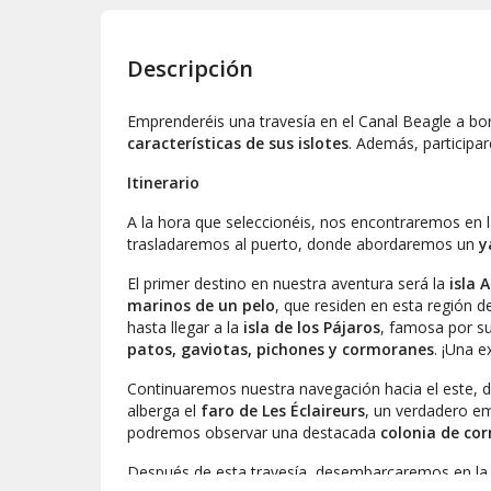
Descripción
Emprenderéis una travesía en el Canal Beagle a b
características de sus islotes
. Además, participa
Itinerario
A la hora que seleccionéis, nos encontraremos en l
trasladaremos al puerto, donde abordaremos un
y
El primer destino en nuestra aventura será la
isla A
marinos de un pelo
, que residen en esta región 
hasta llegar a la
isla de los Pájaros
, famosa por su
patos, gaviotas, pichones y cormoranes
. ¡Una e
Continuaremos nuestra navegación hacia el este, d
alberga el
faro de Les Éclaireurs
, un verdadero em
podremos observar una destacada
colonia de co
Después de esta travesía, desembarcaremos en l