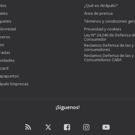
los
¿Qué es Atrápalo?
eles
Área de prensa
quetes
Términos y condiciones gen
lo+Hotel
Privacidad y cookies
Ley N° 24.240 de Defensa d
ceros
Consumidor
os
Reclamos Defensa de las y 
consumidores
radas
Reclamos Defensa de las y 
Consumidores CABA
ividades
tcard
apapuntos
ápalo Empresas
¡Síguenos!