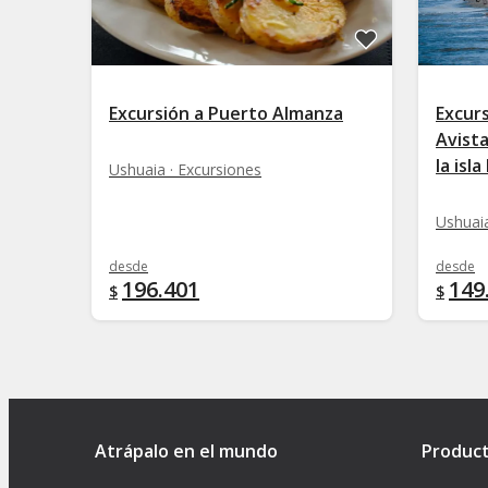
Excursión a Puerto Almanza
Excur
Avist
la isla
Ushuaia · Excursiones
Ushuaia
desde
desde
196.401
149
$
$
Atrápalo en el mundo
Produc