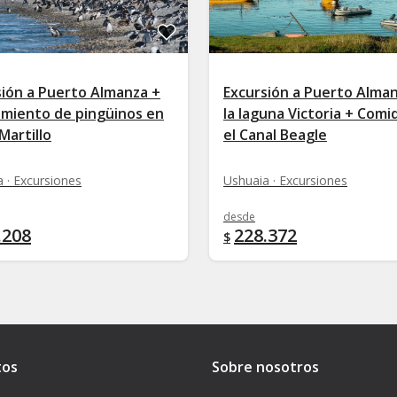
sión a Puerto Almanza +
Excursión a Puerto Alman
amiento de pingüinos en
la laguna Victoria + Comi
 Martillo
el Canal Beagle
 · Excursiones
Ushuaia · Excursiones
desde
.208
228.372
$
tos
Sobre nosotros