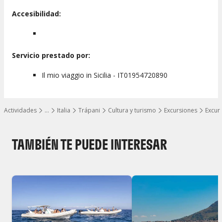
Accesibilidad:
Servicio prestado por:
Il mio viaggio in Sicilia - IT01954720890
Actividades
…
Italia
Trápani
Cultura y turismo
Excursiones
Excur
Mostrar todos los niveles
TAMBIÉN TE PUEDE INTERESAR