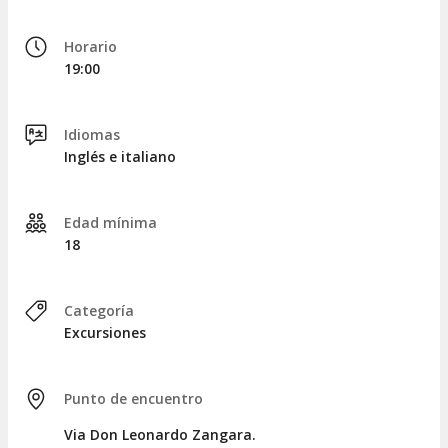
Tras dos horas de navegación por las aguas de
Horario
Castellammare del Golfo, regresaremos al punto de
19:00
encuentro.
Idiomas
Inglés e italiano
Edad mínima
18
Categoría
Excursiones
Punto de encuentro
Via Don Leonardo Zangara.