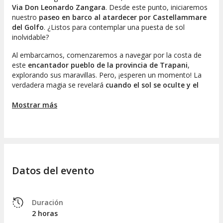
Via Don Leonardo Zangara
. Desde este punto, iniciaremos
nuestro
paseo en barco al atardecer por Castellammare
del Golfo
. ¿Listos para contemplar una puesta de sol
inolvidable?
Al embarcarnos, comenzaremos a navegar por la costa de
este
encantador pueblo de la provincia de Trapani
,
explorando sus maravillas. Pero, ¡esperen un momento! La
verdadera magia se revelará
cuando el sol se oculte y el
cielo se tiña
de tonos cálidos, transformando el paisaje en
un espectáculo natural.
Mostrar más
Con el tiempo, nos acercaremos a los
Farallones de
Scopello
, iluminados por la
luz dorada del ocaso
. En este
entorno singular, tendrán la oportunidad de
bucear
,
nadar o
practicar snorkel
en aguas cristalinas llenas de
peces
vibrantes
. ¡Una verdadera maravilla de la naturaleza!
Datos del evento
Un
exquisito aperitivo al estilo italiano
es indispensable
en este paseo en barco. Este incluirá
productos locales
,
frutos secos
,
prosecco y refrescos
. ¡Definitivamente es el
Duración
instante ideal para levantar nuestras copas y celebrar con
2 horas
amigos!