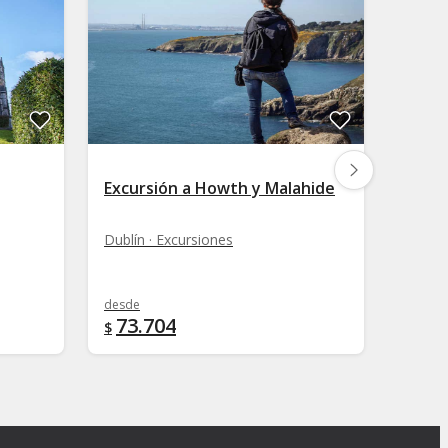
Excursión a Howth y Malahide
Excur
Dublín · Excursiones
Dublín
desde
desde
73.704
73.
$
$