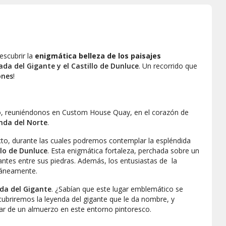
escubrir la
enigmática belleza de los paisajes
ada del Gigante y el Castillo de Dunluce
. Un recorrido que
ones
!
do, reuniéndonos en Custom House Quay, en el corazón de
anda del Norte
.
o, durante las cuales podremos contemplar la espléndida
llo de Dunluce
. Esta enigmática fortaleza, perchada sobre un
nantes entre sus piedras. Además, los entusiastas de
la
táneamente.
da del Gigante
. ¿Sabían que este lugar emblemático se
scubriremos la leyenda del gigante que le da nombre, y
ar de un almuerzo en este entorno pintoresco.