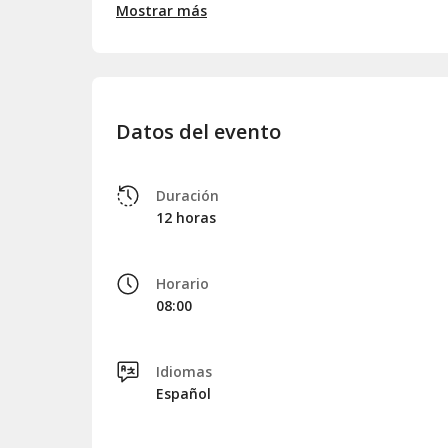
La excursión concluirá en
Belfast
, donde pasarem
Mostrar más
Visitaremos el famoso
barrio de Falls
, donde los
nación. También tendrá la oportunidad de deambu
Ayuntamiento
, la
Torre Doblada de Belfast
y s
Finalizaremos esta memorable jornada regresando 
excursión de 12 horas llena de descubrimientos.
Datos del evento
Duración
12 horas
Horario
08:00
Idiomas
Español