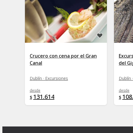
Crucero con cena por el Gran
Excurs
Canal
del G
Dublín · Excursiones
Dublín 
desde
desde
131.614
108
$
$