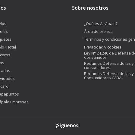
tos
Sobre nosotros
los
¿Qué es Atrápalo?
eles
Área de prensa
quetes
Términos y condiciones gen
lo+Hotel
Privacidad y cookies
Ley N° 24.240 de Defensa d
ceros
Consumidor
os
Reclamos Defensa de las y 
consumidores
radas
Reclamos Defensa de las y 
Consumidores CABA
ividades
tcard
apapuntos
ápalo Empresas
¡Síguenos!