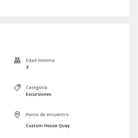
os dos horas explorando la
capital de Irlanda del Norte
.
 impresionantes
murales políticos
cuentan la historia de la
lar por el centro de Belfast, admirando monumentos como el
us encantadoras
calles victorianas
.
al punto de encuentro en Dublín, concluyendo una
Edad mínima
3
Categoría
Excursiones
Punto de encuentro
Custom House Quay.