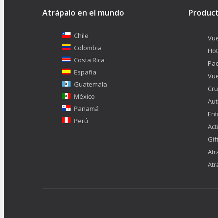
Atrápalo en el mundo
Produc
Chile
Vue
Colombia
Hot
Costa Rica
Pa
España
Vue
Guatemala
Cru
México
Aut
Panamá
Ent
Perú
Act
Gif
Atr
Atr