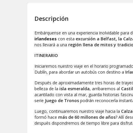
Descripción
Embárquense en una experiencia inolvidable para d
irlandeses
con esta
excursión a Belfast, la Calz
nos llevará a una
región llena de mitos y tradici
ITINERARIO
Iniciaremos nuestro viaje en el horario programa
Dublín, para abordar un autobús con destino a
Irl
Después de aproximadamente tres horas de trayect
belleza de la
isla esmeralda
, arribaremos al
Casti
acantilado con vista al mar, guarda historias fasci
serie
Juego de Tronos
podrán reconocerla instan
Luego, continuaremos nuestro viaje hacia la
Calza
formó hace
más de 60 millones de años
? Allí de
después dispondremos de tiempo libre para disfrut