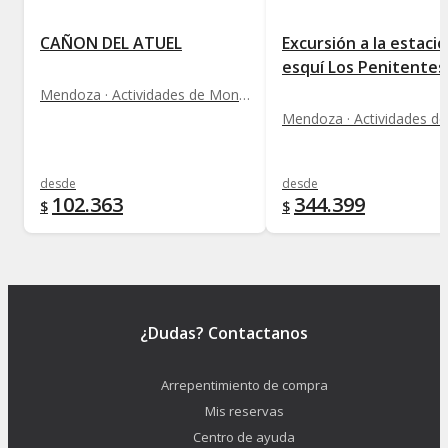
CAÑON DEL ATUEL
Excursión a la estaci
esquí Los Penitentes
Mendoza · Actividades de Montaña
desde
desde
102.363
344.399
$
$
¿Dudas? Contactanos
Arrepentimiento de compra
Mis reservas
Centro de ayuda