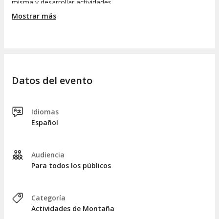
misma y desarrollar actividades.
Mostrar más
Finalizamos el tour con una parada en zona de
restaurantes para almorzar. El costo del mismo NO está
incluido en el valor del tour.
Datos del evento
Idiomas
Español
Audiencia
Para todos los públicos
Categoría
Actividades de Montaña