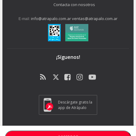
Contacta con nosotros
info@atrapalo.com.ar
ventas@atrapalo.com.ar
E-mail:
¡Síguenos!
Descárgate gratis la
app de Atrápalo
Operador Responsable ATRAPALO Legajo 15.735 Atrapalo SRL
Cabildo 1072, CABA - CP 1426.