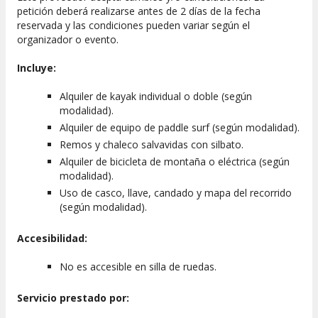
bicicleta de montaña, donde se despliegan panorámicas de la
petición deberá realizarse antes de 2 días de la fecha
isla Centinela
y del
cerro López
.
reservada y las condiciones pueden variar según el
organizador o evento.
La visita a la histórica
Colonia Suiza
y la parada en la
famosa
Cervecería Berlina
son otras actividades
Incluye:
recomendadas. Asimismo, en Bariloche hay rutas singulares
como el
Circuito Chico
, perfecto para un paseo agradable
Alquiler de kayak individual o doble (según
que os lleve hasta el
Hotel Llao-Llao
y el puente sobre el
modalidad).
lago Moreno
. ¡Las fotografías aquí serán realmente
Alquiler de equipo de paddle surf (según modalidad).
impresionantes!
Remos y chaleco salvavidas con silbato.
HORARIOS
Alquiler de bicicleta de montaña o eléctrica (según
modalidad).
Podréis disfrutar del alquiler de kayaks, paddle surf y
Uso de casco, llave, candado y mapa del recorrido
bicicletas en el siguiente horario:
(según modalidad).
Todos los días de 9:30 a 19:30 horas.
Accesibilidad:
ASPECTOS A CONSIDERAR
La altura mínima para utilizar las bicicletas es de 1,50 metros,
No es accesible en silla de ruedas.
y la máxima es de 2,10 metros.
Servicio prestado por: