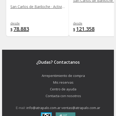
San Carlos de Bariloche · Actividades Acuáticas
desde
desde
78.883
121.358
$
$
¿Dudas? Contactanos
Arrepentimiento de compra
Mis reservas
Centro de ayuda
Contacta con nosotros
info@atrapalo.com.ar
ventas@atrapalo.com.ar
E-mail: