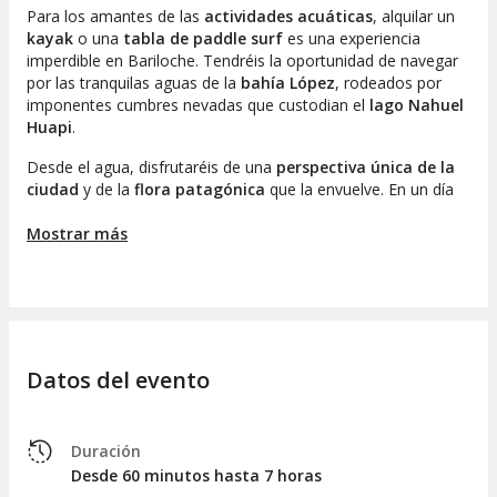
Para los amantes de las
actividades acuáticas
, alquilar un
kayak
o una
tabla de paddle surf
es una experiencia
imperdible en Bariloche. Tendréis la oportunidad de navegar
por las tranquilas aguas de la
bahía López
, rodeados por
imponentes cumbres nevadas que custodian el
lago Nahuel
Huapi
.
Desde el agua, disfrutaréis de una
perspectiva única de la
ciudad
y de la
flora patagónica
que la envuelve. En un día
soleado, los reflejos del cielo azul y las montañas en el agua
aportan una calma especial, que invita a una profunda
Mostrar más
conexión con el entorno natural.
Durante
una hora de alquiler
, tendréis la oportunidad de
explorar los alrededores del
lago Moreno
, que destaca por
sus
playas de piedra
y bosques que llegan hasta el agua.
Datos del evento
A medida que remáis, quedaréis maravillados ante los
bosques de coihues y lengas
a pocos metros, mientras las
escarpadas paredes de los cerros se presentan como un
anfiteatro natural. En la distancia, se pueden ver los
montes
Duración
Goye y Bella Vista
. ¡No olvidéis capturar esos momentos
Desde 60 minutos hasta 7 horas
con fotografías!